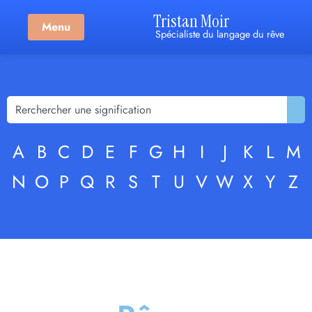
Tristan Moir
Menu
Spécialiste du langage du rêve
A
B
C
D
E
F
G
H
I
J
K
L
M
N
O
P
Q
R
S
T
U
V
W
X
Y
Z