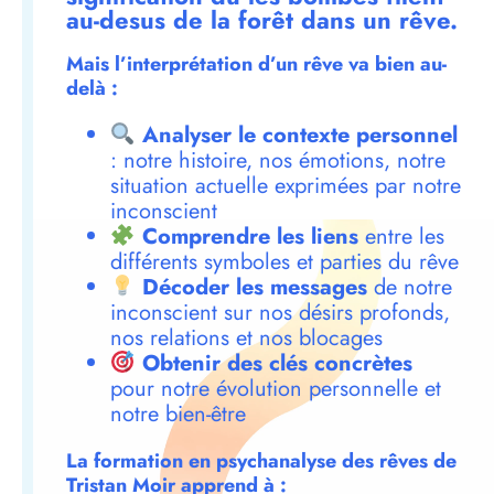
au-desus de la forêt dans un rêve.
Mais l’interprétation d’un rêve va bien au-
delà :
Analyser le contexte personnel
: notre histoire, nos émotions, notre
situation actuelle exprimées par notre
inconscient
Comprendre les liens
entre les
différents symboles et parties du rêve
Décoder les messages
de notre
inconscient sur nos désirs profonds,
nos relations et nos blocages
Obtenir des clés concrètes
pour notre évolution personnelle et
notre bien-être
La formation en psychanalyse des rêves de
Tristan Moir apprend à :