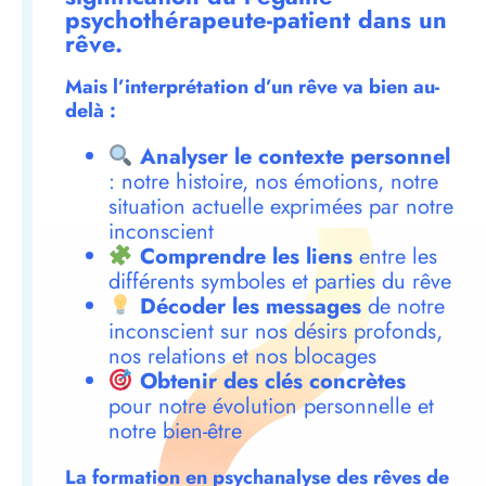
psychothérapeute-patient dans un
rêve.
Mais l’interprétation d’un rêve va bien au-
delà :
Analyser le contexte personnel
: notre histoire, nos émotions, notre
situation actuelle exprimées par notre
inconscient
Comprendre les liens
entre les
différents symboles et parties du rêve
Décoder les messages
de notre
inconscient sur nos désirs profonds,
nos relations et nos blocages
Obtenir des clés concrètes
pour notre évolution personnelle et
notre bien-être
La formation en psychanalyse des rêves de