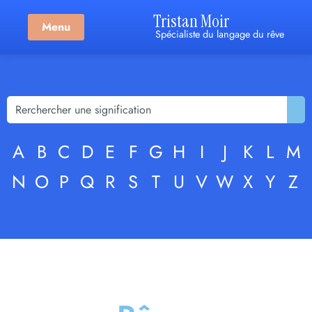
Tristan Moir
Menu
Spécialiste du langage du rêve
A
B
C
D
E
F
G
H
I
J
K
L
M
N
O
P
Q
R
S
T
U
V
W
X
Y
Z