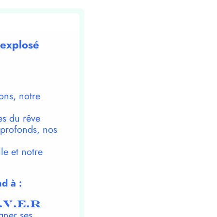
 explosé
ons, notre
es du rêve
 profonds, nos
le et notre
d à :
.V.E.R
gner ses