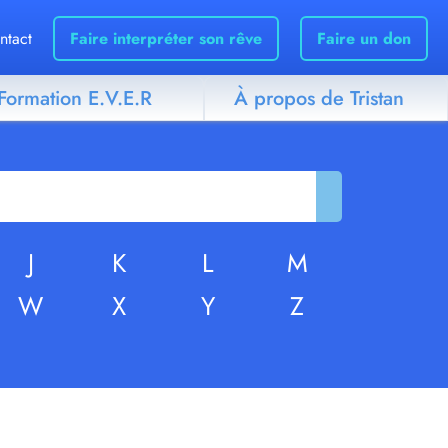
ntact
Faire interpréter son rêve
Faire un don
Formation E.V.E.R
À propos de Tristan
J
K
L
M
W
X
Y
Z