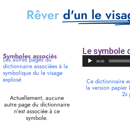
Rêver
d'un le vis
Le symbole d
Symboles associés
Lecteur
Les autres pages du
00:00
audio
dictionnaire associées à la
symbolique du le visage
explosé
Ce dictionnaire e
la version papie
2x 
Actuellement, aucune
autre page du dictionnaire
n'est associée à ce
symbole.