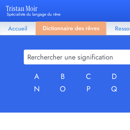
Tristan Moir
Spécialiste du langage du rêve
Dictionnaire des rêves
Accueil
Resso
A
B
C
D
N
O
P
Q