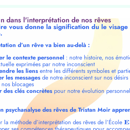
oin dans l'interprétation de nos rêves
ire vous donne la signification du le visage
.
étation d’un rêve va bien au-delà :
er le contexte personnel
: notre histoire, nos émoti
ctuelle exprimées par notre inconscient
ndre les liens
entre les différents symboles et parti
r les messages
de notre inconscient sur nos désirs
t nos blocages
r des clés concrètes
pour notre évolution personnel
n psychanalyse des rêves de Tristan Moir appren
r la méthode d’interprétation des rêves de l’École
E
per ses compétences thérapeutiques pour accompa