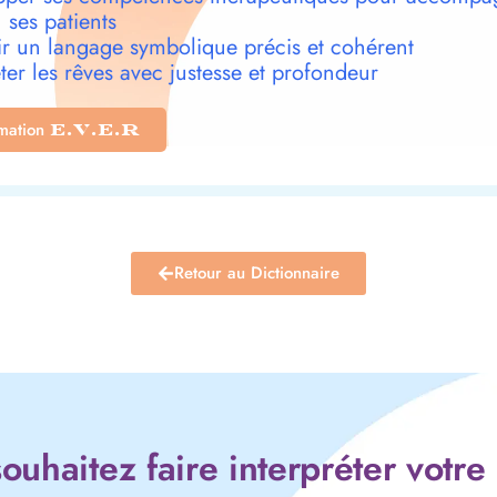
 ses patients
r un langage symbolique précis et cohérent
ter les rêves avec justesse et profondeur
rmation
E.V.E.R
Retour au Dictionnaire
ouhaitez faire interpréter votre