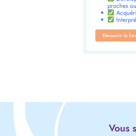
proches ou
Acquéri
Interpré
Découvrir la fo
Vous s