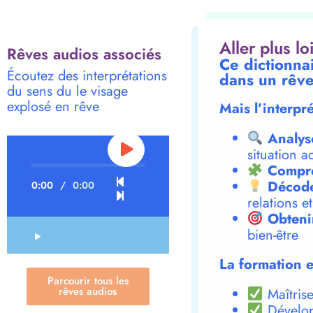
Aller plus l
Rêves audios associés
Ce dictionna
Écoutez des interprétations
dans un rêve
du sens du le visage
explosé en rêve
Mais l’interpr
Analys
situation a
Compre
Décode
0:00
/
0:00
relations e
Obteni
bien-être
La formation e
Parcourir tous les
rêves audios
Maîtrise
Dévelop