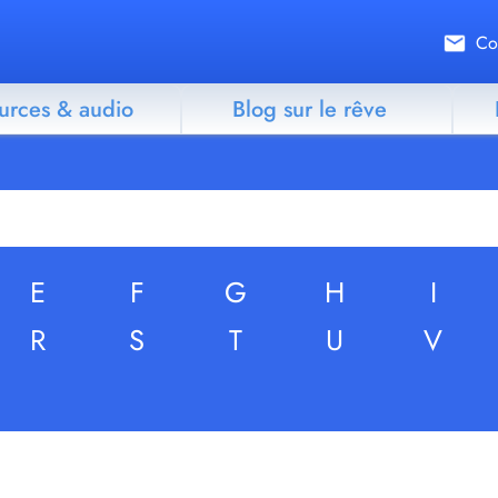
Co
urces & audio
Blog sur le rêve
E
F
G
H
I
R
S
T
U
V