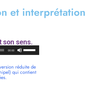
on et interprétation
t son sens.
Utilisez
00:00
les
flèches
haut/bas
version réduite de
pour
pel) qui contient
augmenter
ées.
ou
diminuer
le
volume.