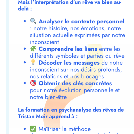
Mais l’interprétation d’un rêve va bien au-
delà :
Analyser le contexte personnel
: notre histoire, nos émotions, notre
situation actuelle exprimées par notre
inconscient
Comprendre les liens
entre les
différents symboles et parties du rêve
Décoder les messages
de notre
inconscient sur nos désirs profonds,
nos relations et nos blocages
Obtenir des clés concrètes
pour notre évolution personnelle et
notre bien-être
La formation en psychanalyse des rêves de
Tristan Moir apprend à :
Maîtriser la méthode