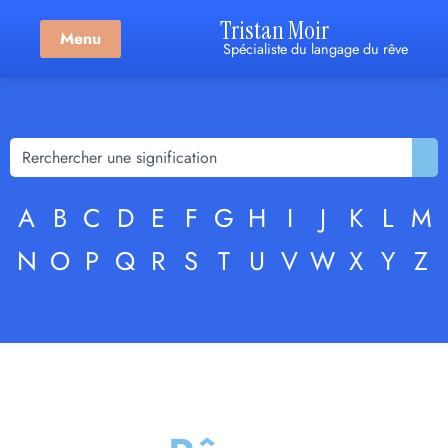
Tristan Moir
Menu
Spécialiste du langage du rêve
A
B
C
D
E
F
G
H
I
J
K
L
M
N
O
P
Q
R
S
T
U
V
W
X
Y
Z