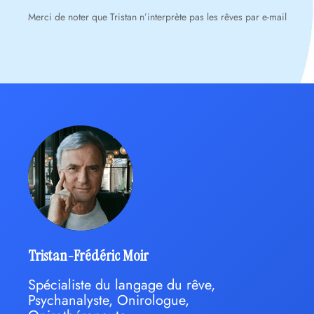
Merci de noter que Tristan n’interprète pas les rêves par e-mail
Tristan-Frédéric Moir
Spécialiste du langage du rêve,
Psychanalyste, Onirologue,