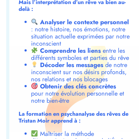
Mais l’interprétation d’un rêve va bien au-
delà :
Analyser le contexte personnel
: notre histoire, nos émotions, notre
situation actuelle exprimées par notre
inconscient
Comprendre les liens
entre les
différents symboles et parties du rêve
Décoder les messages
de notre
inconscient sur nos désirs profonds,
nos relations et nos blocages
Obtenir des clés concrètes
pour notre évolution personnelle et
notre bien-être
La formation en psychanalyse des rêves de
Tristan Moir apprend à :
Maîtriser la méthode