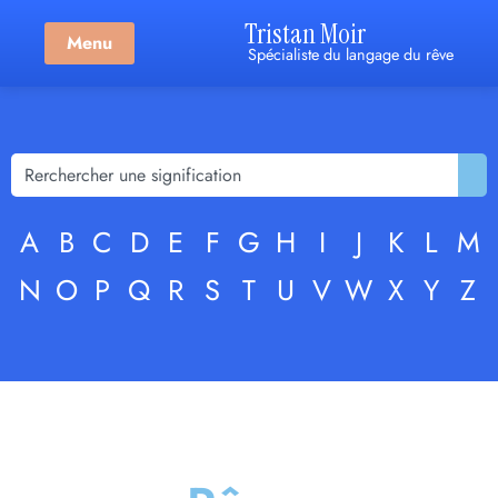
Tristan Moir
Menu
Spécialiste du langage du rêve
A
B
C
D
E
F
G
H
I
J
K
L
M
N
O
P
Q
R
S
T
U
V
W
X
Y
Z