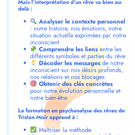
Mais l’interprétation d’un rêve va bien au-
delà :
Analyser le contexte personnel
: notre histoire, nos émotions, notre
situation actuelle exprimées par notre
inconscient
Comprendre les liens
entre les
différents symboles et parties du rêve
Décoder les messages
de notre
inconscient sur nos désirs profonds,
nos relations et nos blocages
Obtenir des clés concrètes
pour notre évolution personnelle et
notre bien-être
La formation en psychanalyse des rêves de
Tristan Moir apprend à :
Maîtriser la méthode