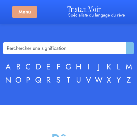
Tristan Moir
Menu
Spécialiste du langage du rêve
A
B
C
D
E
F
G
H
I
J
K
L
M
N
O
P
Q
R
S
T
U
V
W
X
Y
Z