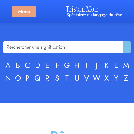
Tristan Moir
Menu
Spécialiste du langage du rêve
A
B
C
D
E
F
G
H
I
J
K
L
M
N
O
P
Q
R
S
T
U
V
W
X
Y
Z