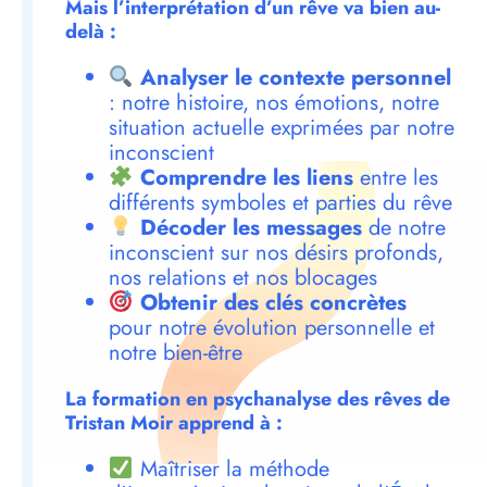
Mais l’interprétation d’un rêve va bien au-
delà :
Analyser le contexte personnel
: notre histoire, nos émotions, notre
situation actuelle exprimées par notre
inconscient
Comprendre les liens
entre les
différents symboles et parties du rêve
Décoder les messages
de notre
inconscient sur nos désirs profonds,
nos relations et nos blocages
Obtenir des clés concrètes
pour notre évolution personnelle et
notre bien-être
La formation en psychanalyse des rêves de
Tristan Moir apprend à :
Maîtriser la méthode