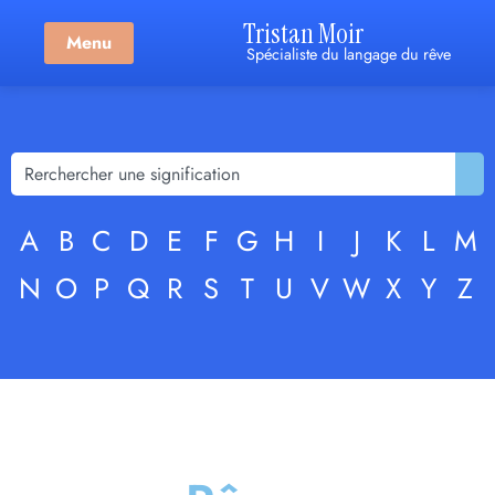
Tristan Moir
Menu
Spécialiste du langage du rêve
A
B
C
D
E
F
G
H
I
J
K
L
M
N
O
P
Q
R
S
T
U
V
W
X
Y
Z