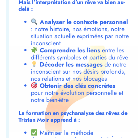
Mais l’interprétation d’un rêve va bien au-
delà :
Analyser le contexte personnel
: notre histoire, nos émotions, notre
situation actuelle exprimées par notre
inconscient
Comprendre les liens
entre les
différents symboles et parties du rêve
Décoder les messages
de notre
inconscient sur nos désirs profonds,
nos relations et nos blocages
Obtenir des clés concrètes
pour notre évolution personnelle et
notre bien-être
La formation en psychanalyse des rêves de
Tristan Moir apprend à :
Maîtriser la méthode