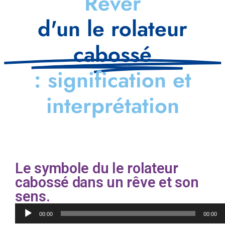
Rêver
d'un le rolateur
cabossé
: signification et
interprétation
Le symbole du le rolateur
cabossé dans un rêve et son
sens.
Lecteur
00:00
00:00
audio