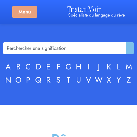
Tristan Moir
Menu
Spécialiste du langage du rêve
A
B
C
D
E
F
G
H
I
J
K
L
M
N
O
P
Q
R
S
T
U
V
W
X
Y
Z