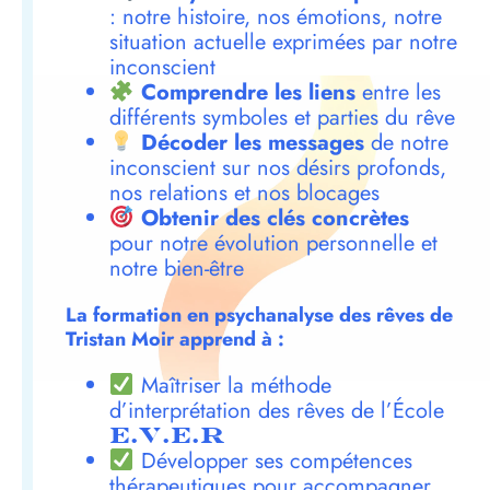
: notre histoire, nos émotions, notre
situation actuelle exprimées par notre
inconscient
Comprendre les liens
entre les
différents symboles et parties du rêve
Décoder les messages
de notre
inconscient sur nos désirs profonds,
nos relations et nos blocages
Obtenir des clés concrètes
pour notre évolution personnelle et
notre bien-être
La formation en psychanalyse des rêves de
Tristan Moir apprend à :
Maîtriser la méthode
d’interprétation des rêves de l’École
E.V.E.R
Développer ses compétences
thérapeutiques pour accompagner