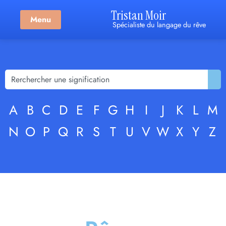
Tristan Moir
Menu
Spécialiste du langage du rêve
A
B
C
D
E
F
G
H
I
J
K
L
M
N
O
P
Q
R
S
T
U
V
W
X
Y
Z