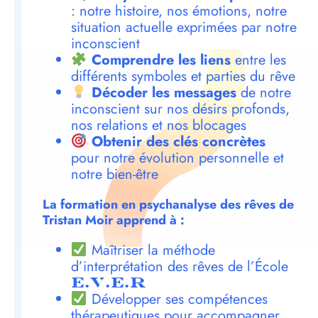
: notre histoire, nos émotions, notre
situation actuelle exprimées par notre
inconscient
Comprendre les liens
entre les
différents symboles et parties du rêve
Décoder les messages
de notre
inconscient sur nos désirs profonds,
nos relations et nos blocages
Obtenir des clés concrètes
pour notre évolution personnelle et
notre bien-être
La formation en psychanalyse des rêves de
Tristan Moir apprend à :
Maîtriser la méthode
d’interprétation des rêves de l’École
E.V.E.R
Développer ses compétences
thérapeutiques pour accompagner