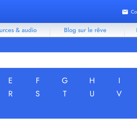
Co
urces & audio
Blog sur le rêve
E
F
G
H
I
R
S
T
U
V