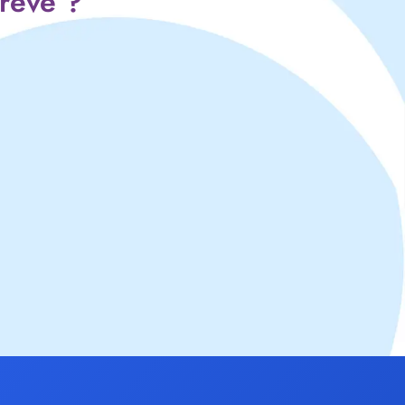
 rêve ?