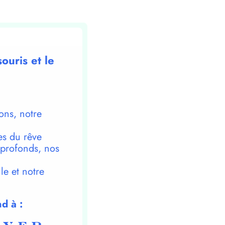
ouris et le
ons, notre
es du rêve
 profonds, nos
le et notre
d à :