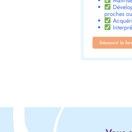
Maîtrise
Dévelop
proches ou
Acquéri
Interpré
Découvrir la fo