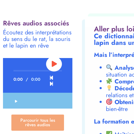
Rêves audios associés
Aller plus l
Écoutez des interprétations
Ce dictionnai
du sens du le rat, la souris
lapin dans u
et le lapin en rêve
Mais l’interpr
Analys
situation a
0:00
/
0:00
Compre
Décode
relations e
Obteni
bien-être
Parcourir tous les
La formation e
rêves audios