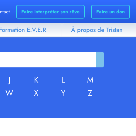
ntact
Faire interpréter son rêve
Faire un don
Formation E.V.E.R
À propos de Tristan
J
K
L
M
W
X
Y
Z