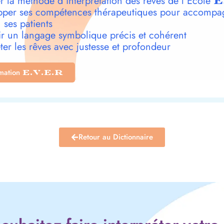
r la méthode d’interprétation des rêves de l’École
E
per ses compétences thérapeutiques pour accompa
 ses patients
r un langage symbolique précis et cohérent
ter les rêves avec justesse et profondeur
rmation
E.V.E.R
Retour au Dictionnaire