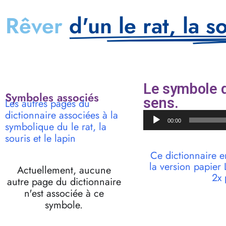
Rêver
d'un le rat, la s
Le symbole du
Symboles associés
sens.
Les autres pages du
dictionnaire associées à la
Lecteur
00:00
symbolique du le rat, la
audio
souris et le lapin
Ce dictionnaire e
la version papie
Actuellement, aucune
2x 
autre page du dictionnaire
n'est associée à ce
symbole.