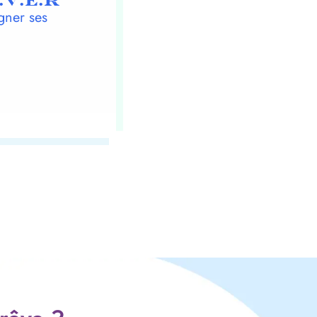
.V.E.R
gner ses