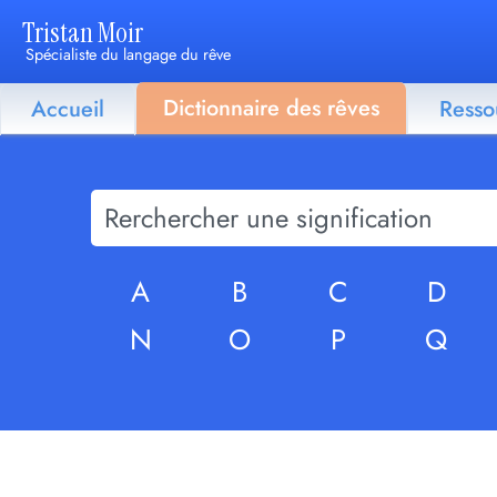
Tristan Moir
Spécialiste du langage du rêve
Dictionnaire des rêves
Accueil
Resso
A
B
C
D
N
O
P
Q