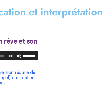
ication et interprétation
un rêve et son
Utilisez
00:00
les
flèches
haut/bas
version réduite de
pour
pel) qui contient
augmenter
ées.
ou
diminuer
le
volume.