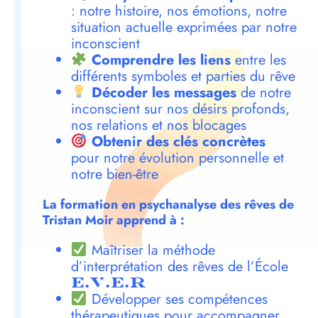
: notre histoire, nos émotions, notre
situation actuelle exprimées par notre
inconscient
Comprendre les liens
entre les
différents symboles et parties du rêve
Décoder les messages
de notre
inconscient sur nos désirs profonds,
nos relations et nos blocages
Obtenir des clés concrètes
pour notre évolution personnelle et
notre bien-être
La formation en psychanalyse des rêves de
Tristan Moir apprend à :
Maîtriser la méthode
d’interprétation des rêves de l’École
E.V.E.R
Développer ses compétences
thérapeutiques pour accompagner