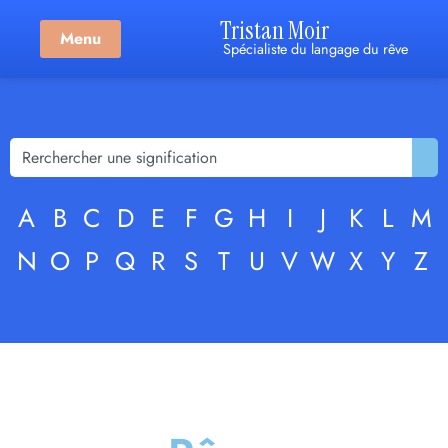
Tristan Moir
Menu
Spécialiste du langage du rêve
A
B
C
D
E
F
G
H
I
J
K
L
M
N
O
P
Q
R
S
T
U
V
W
X
Y
Z