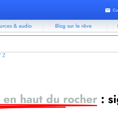
Co
urces & audio
Blog sur le rêve
Y
Z
g en haut du rocher
: s