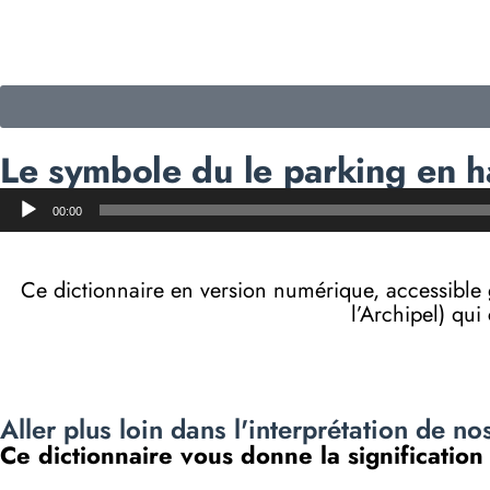
Le symbole du le parking en h
Lecteur
00:00
audio
Ce dictionnaire en version numérique, accessibl
l’Archipel) qui
Aller plus loin dans l'interprétation de no
Ce dictionnaire vous donne la significatio