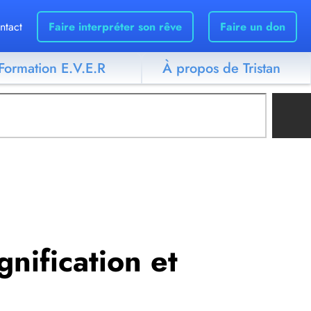
ntact
Faire interpréter son rêve
Faire un don
Formation E.V.E.R
À propos de Tristan
ignification et