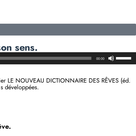
son sens.
Utilisez
00:00
les
flèches
haut/b
on papier LE NOUVEAU DICTIONNAIRE DES RÊVES (éd.
pour
lus développées.
augmen
ou
diminue
le
volume
êve.