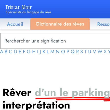
Tristan Moir
Spécialiste du langage du rêve
Dictionnaire des rêves
Accueil
Resso
A
B
C
D
E
F
G
H
I
J
K
L
M
N
O
P
Q
R
S
T
U
V
W
X
Rêver
d'un le parkin
interprétation