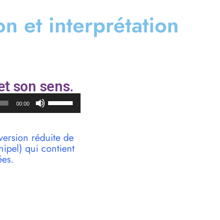
ion et interprétation
et son sens.
Utilisez
00:00
les
flèches
haut/bas
version réduite de
pour
pel) qui contient
augmenter
ées.
ou
diminuer
le
volume.