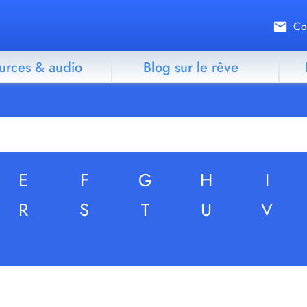
Co
urces & audio
Blog sur le rêve
E
F
G
H
I
R
S
T
U
V