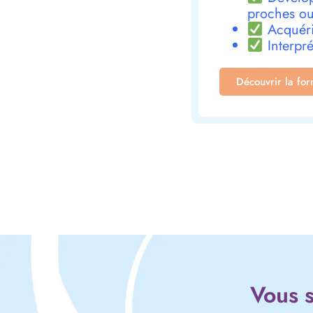
proches ou
Acquéri
Interpré
Découvrir la fo
Vous s