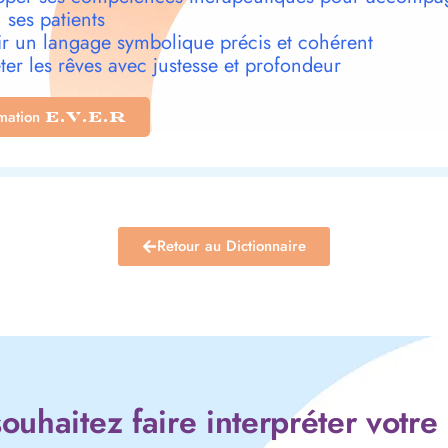
 ses patients
r un langage symbolique précis et cohérent
ter les rêves avec justesse et profondeur
rmation
E.V.E.R
Retour au Dictionnaire
ouhaitez faire interpréter votre