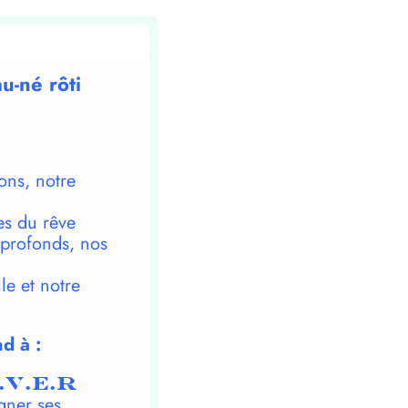
u-né rôti
ons, notre
es du rêve
 profonds, nos
le et notre
d à :
.V.E.R
gner ses