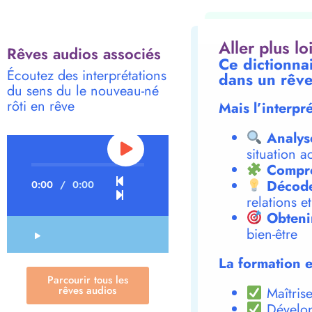
Aller plus l
Rêves audios associés
Ce dictionnai
Écoutez des interprétations
dans un rêve
du sens du le nouveau-né
rôti en rêve
Mais l’interpr
Analys
situation a
Compre
Décode
0:00
/
0:00
relations e
Obteni
bien-être
La formation e
Parcourir tous les
rêves audios
Maîtrise
Dévelop