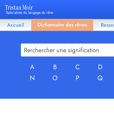
Tristan Moir
Spécialiste du langage du rêve
Dictionnaire des rêves
Accueil
Resso
A
B
C
D
N
O
P
Q