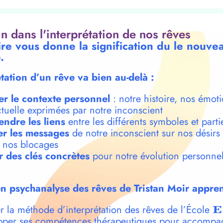
oin dans l'interprétation de nos rêves
re vous donne la signification du le nouvea
.
étation d’un rêve va bien au-delà :
er le contexte personnel
: notre histoire, nos émoti
ctuelle exprimées par notre inconscient
ndre les liens
entre les différents symboles et parti
r les messages
de notre inconscient sur nos désirs
t nos blocages
r des clés concrètes
pour notre évolution personnel
n psychanalyse des rêves de Tristan Moir appren
r la méthode d’interprétation des rêves de l’École
E
per ses compétences thérapeutiques pour accompa