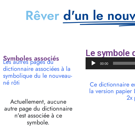
Rêver
d'un le nouv
Le symbole d
Symboles associés
Lecteur
Les autres pages du
00:00
audio
dictionnaire associées à la
symbolique du le nouveau-
né rôti
Ce dictionnaire e
la version papie
2x 
Actuellement, aucune
autre page du dictionnaire
n'est associée à ce
symbole.