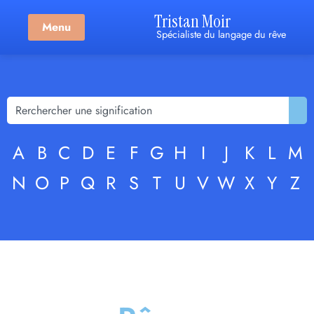
Tristan Moir
Menu
Spécialiste du langage du rêve
A
B
C
D
E
F
G
H
I
J
K
L
M
N
O
P
Q
R
S
T
U
V
W
X
Y
Z