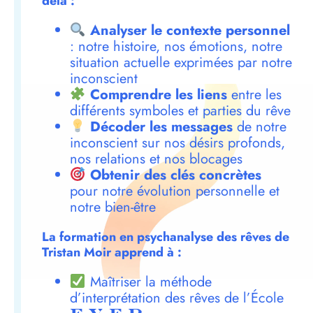
delà :
Analyser le contexte personnel
: notre histoire, nos émotions, notre
situation actuelle exprimées par notre
inconscient
Comprendre les liens
entre les
différents symboles et parties du rêve
Décoder les messages
de notre
inconscient sur nos désirs profonds,
nos relations et nos blocages
Obtenir des clés concrètes
pour notre évolution personnelle et
notre bien-être
La formation en psychanalyse des rêves de
Tristan Moir apprend à :
Maîtriser la méthode
d’interprétation des rêves de l’École