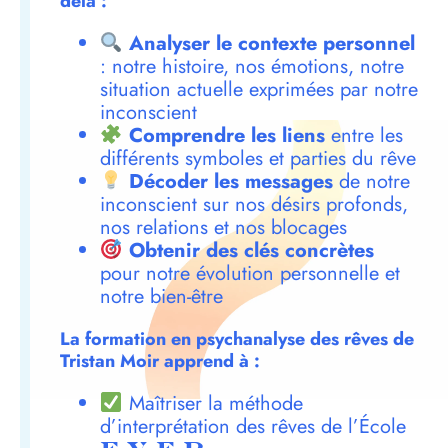
delà :
Analyser le contexte personnel
: notre histoire, nos émotions, notre
situation actuelle exprimées par notre
inconscient
Comprendre les liens
entre les
différents symboles et parties du rêve
Décoder les messages
de notre
inconscient sur nos désirs profonds,
nos relations et nos blocages
Obtenir des clés concrètes
pour notre évolution personnelle et
notre bien-être
La formation en psychanalyse des rêves de
Tristan Moir apprend à :
Maîtriser la méthode
d’interprétation des rêves de l’École