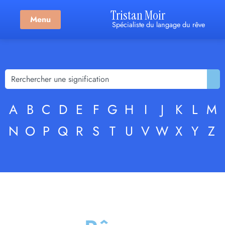
Tristan Moir
Menu
Spécialiste du langage du rêve
A
B
C
D
E
F
G
H
I
J
K
L
M
N
O
P
Q
R
S
T
U
V
W
X
Y
Z