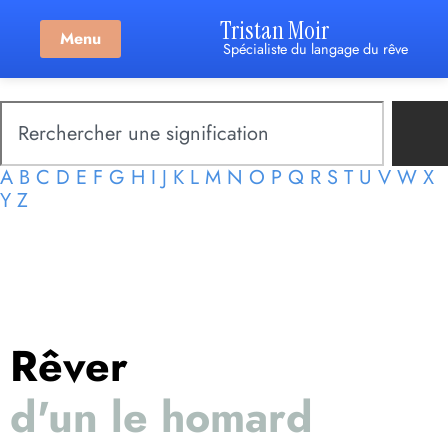
Tristan Moir
Menu
Spécialiste du langage du rêve
A
B
C
D
E
F
G
H
I
J
K
L
M
N
O
P
Q
R
S
T
U
V
W
X
Y
Z
Rêver
d'un le homard