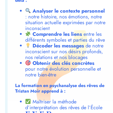
delà :
Analyser le contexte personnel
: notre histoire, nos émotions, notre
situation actuelle exprimées par notre
inconscient
Comprendre les liens
entre les
différents symboles et parties du rêve
Décoder les messages
de notre
inconscient sur nos désirs profonds,
nos relations et nos blocages
Obtenir des clés concrètes
pour notre évolution personnelle et
notre bien-être
La formation en psychanalyse des rêves de
Tristan Moir apprend à :
Maîtriser la méthode
d’interprétation des rêves de l’École