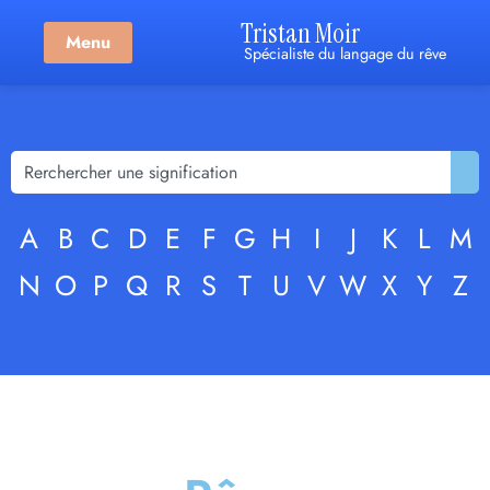
Tristan Moir
Menu
Spécialiste du langage du rêve
A
B
C
D
E
F
G
H
I
J
K
L
M
N
O
P
Q
R
S
T
U
V
W
X
Y
Z