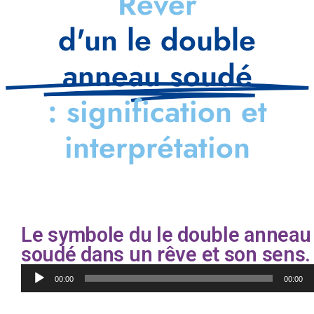
Rêver
d'un le double
anneau soudé
: signification et
interprétation
Le symbole du le double anneau
soudé dans un rêve et son sens.
Lecteur
00:00
00:00
audio