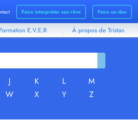
ntact
Faire interpréter son rêve
Faire un don
Formation E.V.E.R
À propos de Tristan
J
K
L
M
W
X
Y
Z