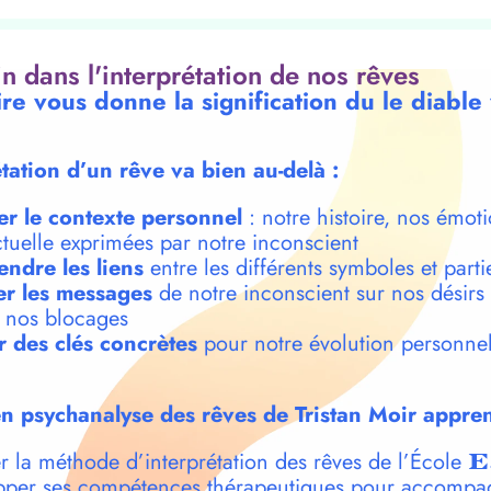
oin dans l'interprétation de nos rêves
re vous donne la signification du le diable
étation d’un rêve va bien au-delà :
er le contexte personnel
: notre histoire, nos émoti
ctuelle exprimées par notre inconscient
ndre les liens
entre les différents symboles et parti
r les messages
de notre inconscient sur nos désirs
t nos blocages
r des clés concrètes
pour notre évolution personnel
n psychanalyse des rêves de Tristan Moir appren
r la méthode d’interprétation des rêves de l’École
E
per ses compétences thérapeutiques pour accompa