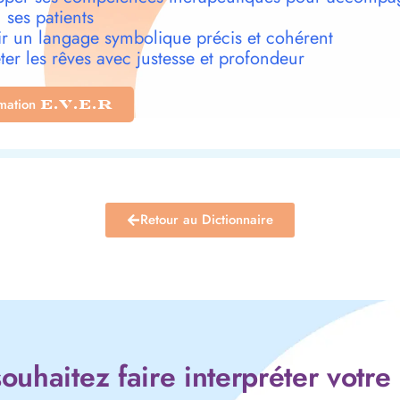
 ses patients
r un langage symbolique précis et cohérent
ter les rêves avec justesse et profondeur
rmation
E.V.E.R
Retour au Dictionnaire
ouhaitez faire interpréter votre