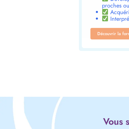
proches ou
Acquéri
Interpré
Découvrir la fo
Vous s