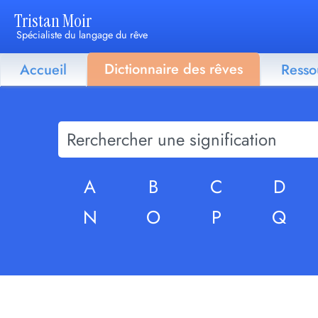
Tristan Moir
Spécialiste du langage du rêve
Dictionnaire des rêves
Accueil
Resso
A
B
C
D
N
O
P
Q