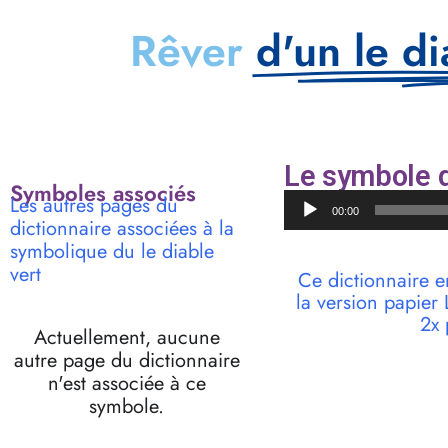
Rêver
d'un le di
Le symbole d
Symboles associés
Lecteur
Les autres pages du
00:00
audio
dictionnaire associées à la
symbolique du le diable
vert
Ce dictionnaire e
la version papie
2x 
Actuellement, aucune
autre page du dictionnaire
n'est associée à ce
symbole.