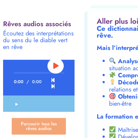
Aller plus l
Rêves audios associés
Ce dictionnai
Écoutez des interprétations
rêve.
du sens du le diable vert
en rêve
Mais l’interpr
Analys
situation a
Compre
Décode
0:00
/
0:00
relations e
Obteni
bien-être
La formation e
Parcourir tous les
rêves audios
Maîtrise
Dévelop