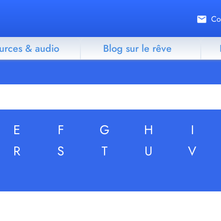
Co
urces & audio
Blog sur le rêve
E
F
G
H
I
R
S
T
U
V