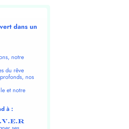
 vert dans un
ons, notre
es du rêve
 profonds, nos
le et notre
d à :
.V.E.R
gner ses