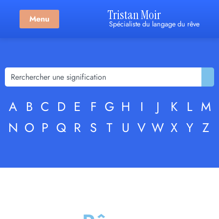
Tristan Moir
Menu
Spécialiste du langage du rêve
A
B
C
D
E
F
G
H
I
J
K
L
M
N
O
P
Q
R
S
T
U
V
W
X
Y
Z