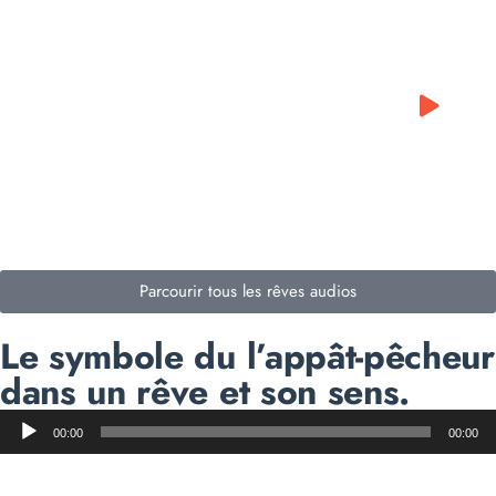
0:00
0:00
Parcourir tous les rêves audios
Le symbole du l’appât-pêcheur
dans un rêve et son sens.
Lecteur
00:00
00:00
audio