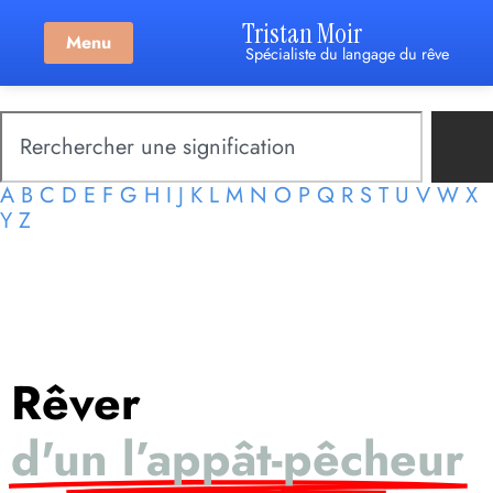
Tristan Moir
Menu
Spécialiste du langage du rêve
A
B
C
D
E
F
G
H
I
J
K
L
M
N
O
P
Q
R
S
T
U
V
W
X
Y
Z
Rêver
d'un l’appât-pêcheur