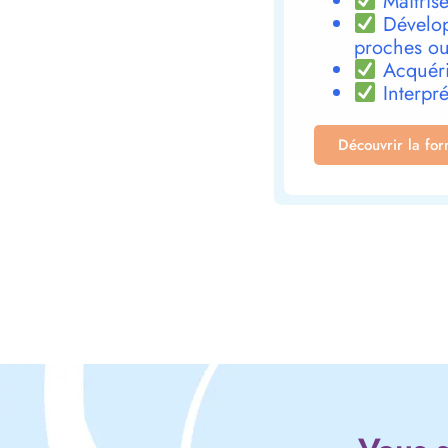
Maîtrise
Dévelop
proches ou
Acquéri
Interpré
Découvrir la fo