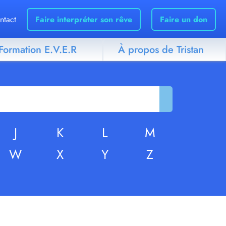
ntact
Faire interpréter son rêve
Faire un don
Formation E.V.E.R
À propos de Tristan
J
K
L
M
W
X
Y
Z