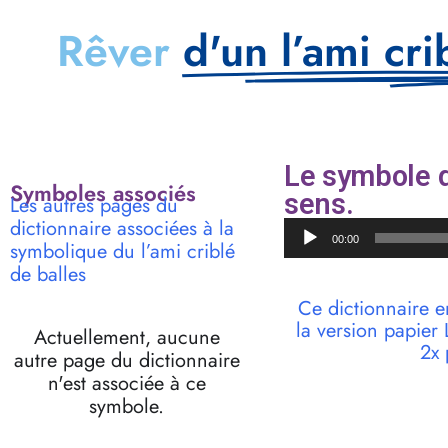
Rêver
d'un l’ami cri
Le symbole d
Symboles associés
sens.
Les autres pages du
dictionnaire associées à la
Lecteur
00:00
symbolique du l’ami criblé
audio
de balles
Ce dictionnaire e
la version papie
Actuellement, aucune
2x 
autre page du dictionnaire
n'est associée à ce
symbole.