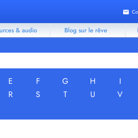
Co
urces & audio
Blog sur le rêve
E
F
G
H
I
R
S
T
U
V