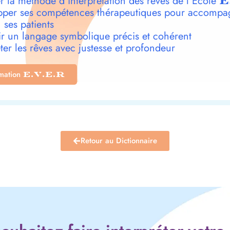
r la méthode d’interprétation des rêves de l’École
E
per ses compétences thérapeutiques pour accompa
 ses patients
r un langage symbolique précis et cohérent
ter les rêves avec justesse et profondeur
rmation
E.V.E.R
Retour au Dictionnaire