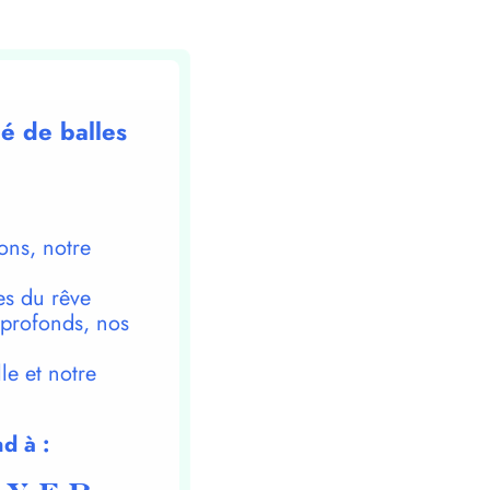
lé de balles
ons, notre
es du rêve
 profonds, nos
le et notre
d à :