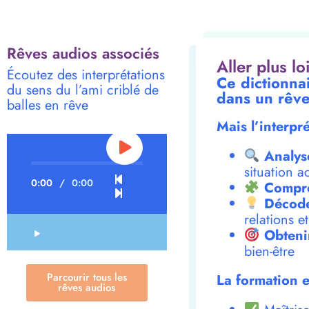
Rêves audios associés
Aller plus l
Écoutez des interprétations
Ce dictionnai
du sens du l’ami criblé de
dans un rêve
balles en rêve
Mais l’interpr
Analys
situation a
0:00
/
0:00
Compre
Décode
relations e
Obteni
bien-être
Parcourir tous les
La formation e
rêves audios