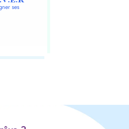
.V.E.R
gner ses