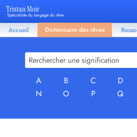
Tristan Moir
Spécialiste du langage du rêve
Dictionnaire des rêves
Accueil
Resso
A
B
C
D
N
O
P
Q