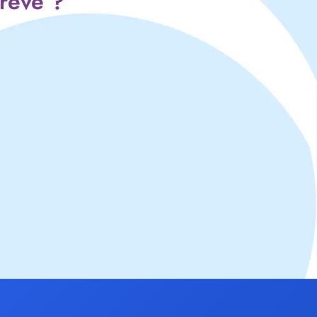
 rêve ?