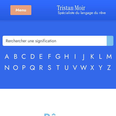
Tristan Moir
Menu
Spécialiste du langage du rêve
A
B
C
D
E
F
G
H
I
J
K
L
M
N
O
P
Q
R
S
T
U
V
W
X
Y
Z