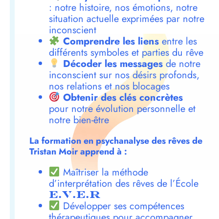
: notre histoire, nos émotions, notre
situation actuelle exprimées par notre
inconscient
Comprendre les liens
entre les
différents symboles et parties du rêve
Décoder les messages
de notre
inconscient sur nos désirs profonds,
nos relations et nos blocages
Obtenir des clés concrètes
pour notre évolution personnelle et
notre bien-être
La formation en psychanalyse des rêves de
Tristan Moir apprend à :
Maîtriser la méthode
d’interprétation des rêves de l’École
E.V.E.R
Développer ses compétences
thérapeutiques pour accompagner