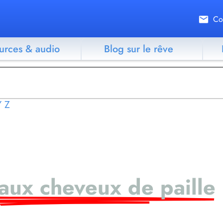
Co
urces & audio
Blog sur le rêve
Y
Z
 aux cheveux de paille