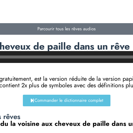
Parcourir tous les rêves audios
heveux de paille dans un rêve 
e gratuitement, est la version réduite de la versi
 contient 2x plus de symboles avec des définitions p
Commander le dictionnaire complet
s rêves
 du la voisine aux cheveux de paille dans u