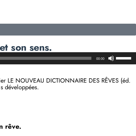
et son sens.
Utilisez
00:00
les
flèches
haut/b
on papier LE NOUVEAU DICTIONNAIRE DES RÊVES (éd.
pour
lus développées.
augmen
ou
diminue
le
volume
n rêve.