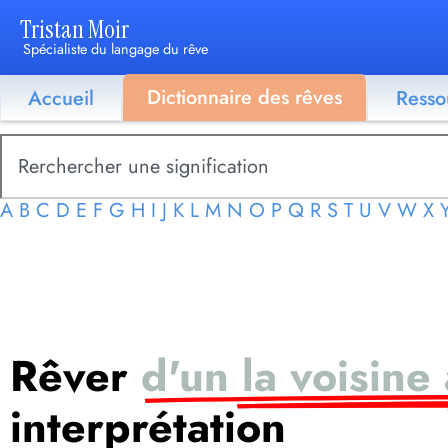
Tristan Moir
Spécialiste du langage du rêve
Dictionnaire des rêves
Accueil
Resso
A
B
C
D
E
F
G
H
I
J
K
L
M
N
O
P
Q
R
S
T
U
V
W
X
Rêver
d'un la voisine
interprétation