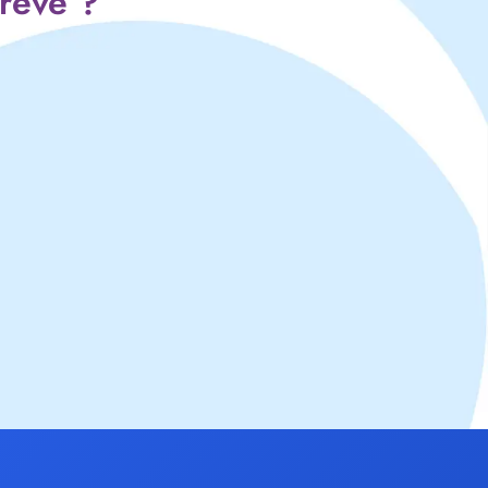
 rêve ?