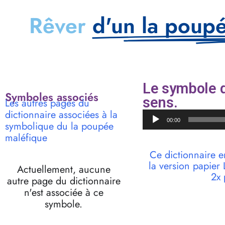
Rêver
d'un la poup
Le symbole d
Symboles associés
sens.
Les autres pages du
dictionnaire associées à la
Lecteur
00:00
symbolique du la poupée
audio
maléfique
Ce dictionnaire e
la version papie
Actuellement, aucune
2x 
autre page du dictionnaire
n'est associée à ce
symbole.