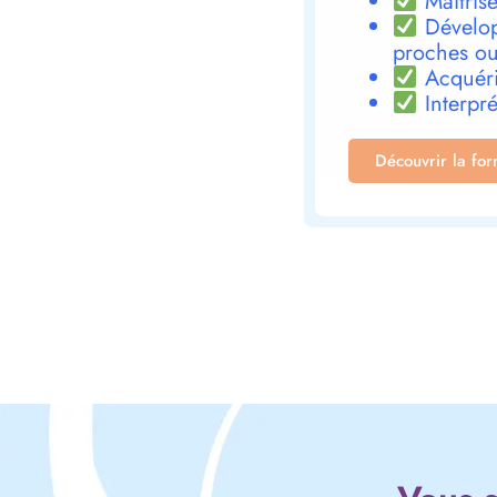
Maîtrise
Dévelop
proches ou
Acquéri
Interpré
Découvrir la fo