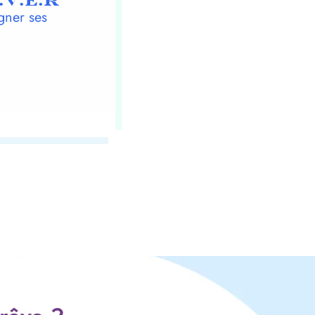
.V.E.R
gner ses