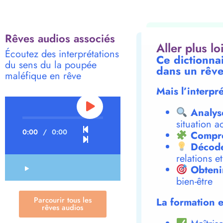
Rêves audios associés
Aller plus l
Écoutez des interprétations
Ce dictionna
du sens du la poupée
dans un rêve
maléfique en rêve
Mais l’interpr
Analys
situation a
0:00
/
0:00
Compre
Décode
relations e
Obteni
bien-être
Parcourir tous les
La formation e
rêves audios