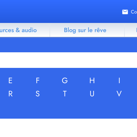
Co
urces & audio
Blog sur le rêve
E
F
G
H
I
R
S
T
U
V