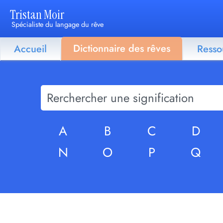
Tristan Moir
Spécialiste du langage du rêve
Dictionnaire des rêves
Accueil
Resso
A
B
C
D
N
O
P
Q