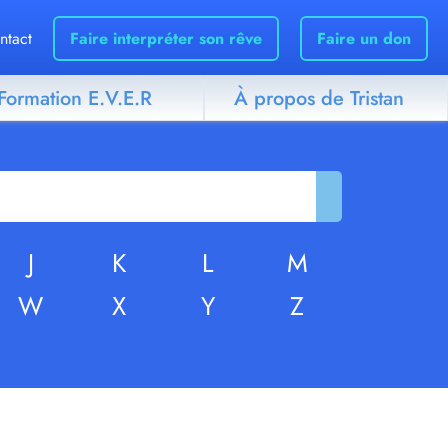
ntact
Faire interpréter son rêve
Faire un don
Formation E.V.E.R
À propos de Tristan
J
K
L
M
W
X
Y
Z