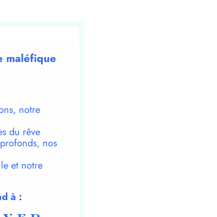
e maléfique
ons, notre
es du rêve
 profonds, nos
le et notre
d à :