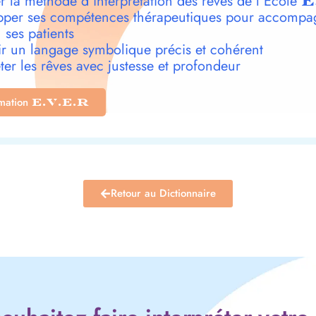
r la méthode d’interprétation des rêves de l’École
E
per ses compétences thérapeutiques pour accompa
 ses patients
r un langage symbolique précis et cohérent
ter les rêves avec justesse et profondeur
rmation
E.V.E.R
Retour au Dictionnaire