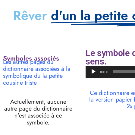
Rêver
d'un la petite 
Le symbole d
Symboles associés
sens.
Les autres pages du
dictionnaire associées à la
Lecteur
00:00
symbolique du la petite
audio
cousine triste
Ce dictionnaire e
la version papie
Actuellement, aucune
2x 
autre page du dictionnaire
n'est associée à ce
symbole.