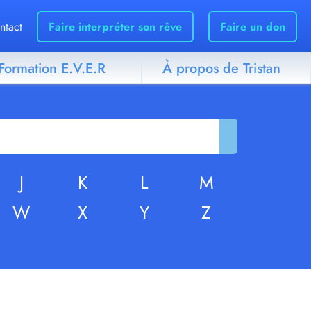
ntact
Faire interpréter son rêve
Faire un don
Formation E.V.E.R
À propos de Tristan
J
K
L
M
W
X
Y
Z