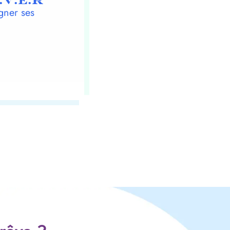
.V.E.R
gner ses