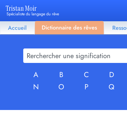
Tristan Moir
Spécialiste du langage du rêve
Dictionnaire des rêves
Accueil
Resso
A
B
C
D
N
O
P
Q