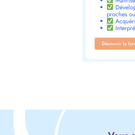
Maîtrise
Dévelop
proches ou
Acquéri
Interpré
Découvrir la fo