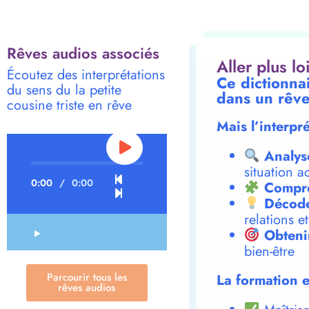
Rêves audios associés
Aller plus l
Écoutez des interprétations
Ce dictionnai
du sens du la petite
dans un rêve
cousine triste en rêve
Mais l’interpr
Analys
situation a
0:00
/
0:00
Compre
Décode
relations e
Obteni
bien-être
Parcourir tous les
La formation e
rêves audios