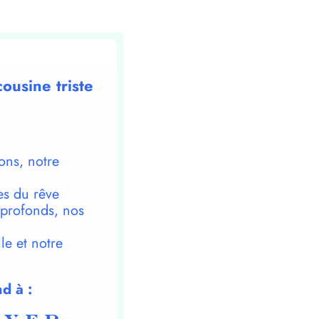
cousine triste
ons, notre
es du rêve
 profonds, nos
le et notre
d à :