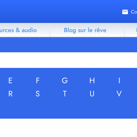
Co
urces & audio
Blog sur le rêve
E
F
G
H
I
R
S
T
U
V