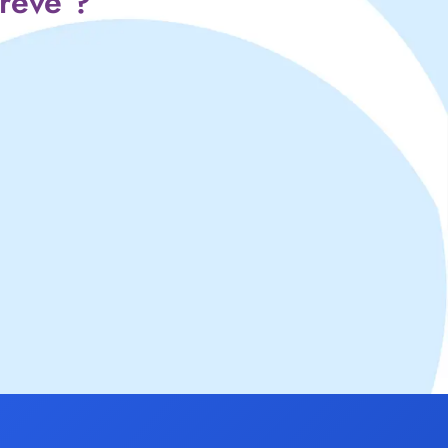
 rêve ?