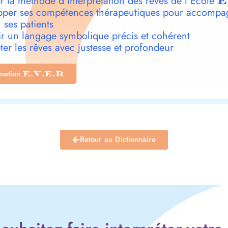
r la méthode d’interprétation des rêves de l’École
E
per ses compétences thérapeutiques pour accompa
 ses patients
r un langage symbolique précis et cohérent
ter les rêves avec justesse et profondeur
rmation
E.V.E.R
Retour au Dictionnaire