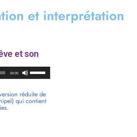
ation et interprétation
êve et son
Utilisez
00:00
les
flèches
haut/bas
version réduite de
pour
pel) qui contient
augmenter
ées.
ou
diminuer
le
volume.