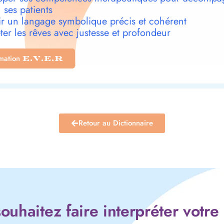
 ses patients
r un langage symbolique précis et cohérent
ter les rêves avec justesse et profondeur
rmation
E.V.E.R
Retour au Dictionnaire
ouhaitez faire interpréter votre