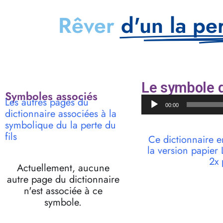
Rêver
d'un la per
Le symbole d
Symboles associés
Lecteur
Les autres pages du
00:00
audio
dictionnaire associées à la
symbolique du la perte du
fils
Ce dictionnaire e
la version papie
2x 
Actuellement, aucune
autre page du dictionnaire
n'est associée à ce
symbole.