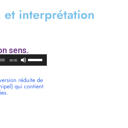
n et interprétation
on sens.
Utilisez
00:00
les
flèches
haut/bas
version réduite de
pour
pel) qui contient
augmenter
ées.
ou
diminuer
le
volume.