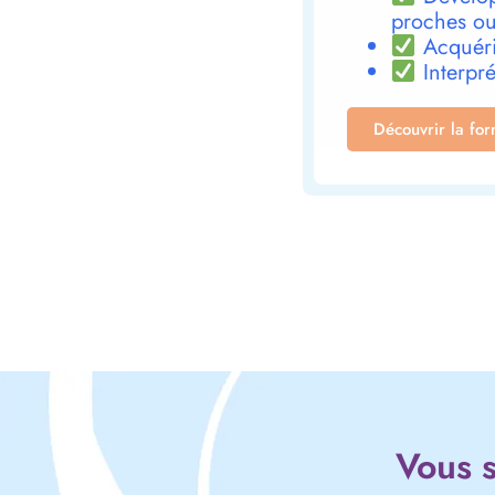
proches ou
Acquéri
Interpré
Découvrir la fo
Vous s