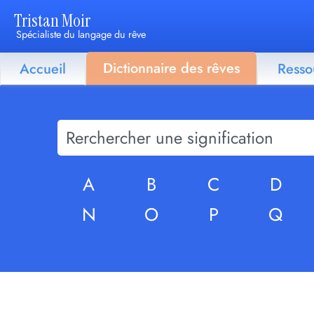
Tristan Moir
Spécialiste du langage du rêve
Dictionnaire des rêves
Accueil
Resso
A
B
C
D
N
O
P
Q