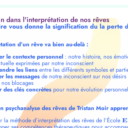
oin dans l'interprétation de nos rêves
re vous donne la signification du la perte d
étation d’un rêve va bien au-delà :
er le contexte personnel
: notre histoire, nos émoti
ctuelle exprimées par notre inconscient
ndre les liens
entre les différents symboles et parti
r les messages
de notre inconscient sur nos désirs
t nos blocages
r des clés concrètes
pour notre évolution personnel
n psychanalyse des rêves de Tristan Moir appren
r la méthode d’interprétation des rêves de l’École
E
per ses compétences thérapeutiques pour accompa