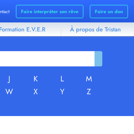
ntact
Faire interpréter son rêve
Faire un don
Formation E.V.E.R
À propos de Tristan
J
K
L
M
W
X
Y
Z