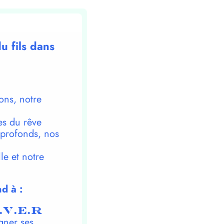
u fils dans
ons, notre
es du rêve
 profonds, nos
le et notre
d à :
.V.E.R
gner ses