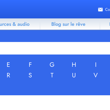
Co
urces & audio
Blog sur le rêve
E
F
G
H
I
R
S
T
U
V