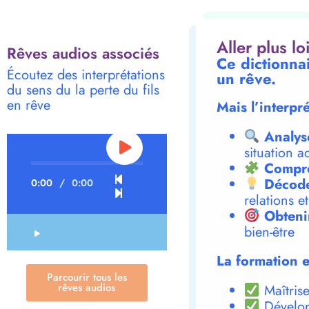
Aller plus l
Rêves audios associés
Ce dictionnai
Écoutez des interprétations
un rêve.
du sens du la perte du fils
en rêve
Mais l’interpr
Analys
situation a
Compre
Décode
0:00
/
0:00
relations e
Obteni
bien-être
La formation e
Parcourir tous les
rêves audios
Maîtrise
Dévelop