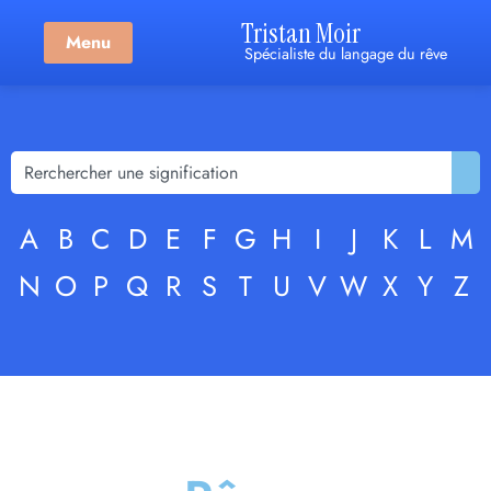
Tristan Moir
Menu
Spécialiste du langage du rêve
A
B
C
D
E
F
G
H
I
J
K
L
M
N
O
P
Q
R
S
T
U
V
W
X
Y
Z