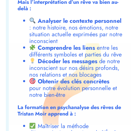
Mais l’interprétation d’un rêve va bien au-
delà :
Analyser le contexte personnel
: notre histoire, nos émotions, notre
situation actuelle exprimées par notre
inconscient
Comprendre les liens
entre les
différents symboles et parties du rêve
Décoder les messages
de notre
inconscient sur nos désirs profonds,
nos relations et nos blocages
Obtenir des clés concrètes
pour notre évolution personnelle et
notre bien-être
La formation en psychanalyse des rêves de
Tristan Moir apprend à :
Maîtriser la méthode