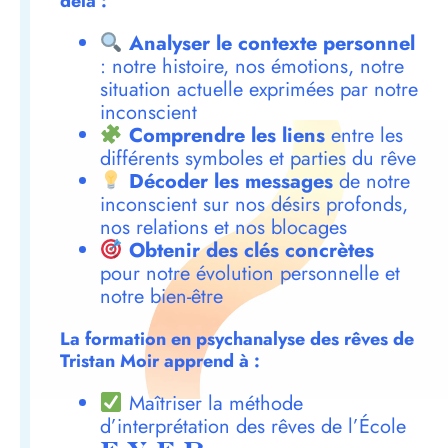
delà :
Analyser le contexte personnel
: notre histoire, nos émotions, notre
situation actuelle exprimées par notre
inconscient
Comprendre les liens
entre les
différents symboles et parties du rêve
Décoder les messages
de notre
inconscient sur nos désirs profonds,
nos relations et nos blocages
Obtenir des clés concrètes
pour notre évolution personnelle et
notre bien-être
La formation en psychanalyse des rêves de
Tristan Moir apprend à :
Maîtriser la méthode
d’interprétation des rêves de l’École