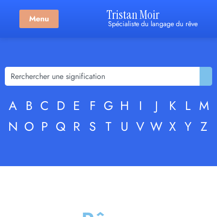
Tristan Moir
Menu
Spécialiste du langage du rêve
A
B
C
D
E
F
G
H
I
J
K
L
M
N
O
P
Q
R
S
T
U
V
W
X
Y
Z