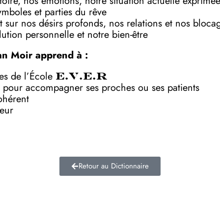
toire, nos émotions, notre situation actuelle exprimé
symboles et parties du rêve
 sur nos désirs profonds, nos relations et nos bloca
ution personnelle et notre bien-être
an Moir apprend à :
ves de l’École
E.V.E.R
 pour accompagner ses proches ou ses patients
ohérent
deur
Retour au Dictionnaire