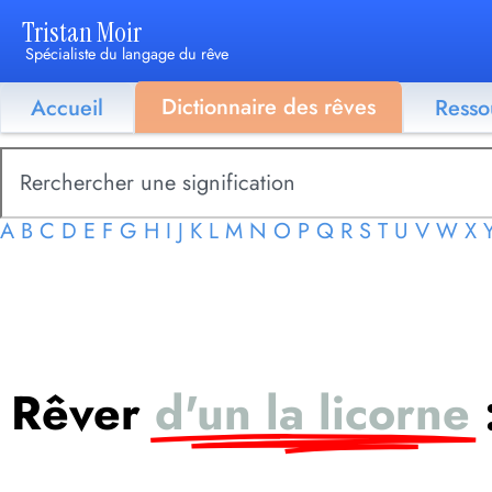
Tristan Moir
Spécialiste du langage du rêve
Dictionnaire des rêves
Accueil
Resso
A
B
C
D
E
F
G
H
I
J
K
L
M
N
O
P
Q
R
S
T
U
V
W
X
Rêver
d'un la licorne