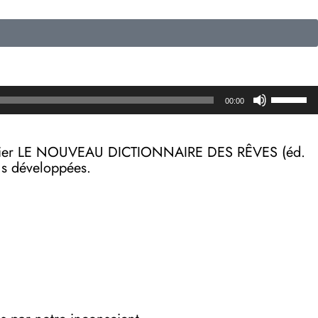
Utilisez
00:00
les
flèches
haut/b
on papier LE NOUVEAU DICTIONNAIRE DES RÊVES (éd.
pour
lus développées.
augmen
ou
diminue
le
volume