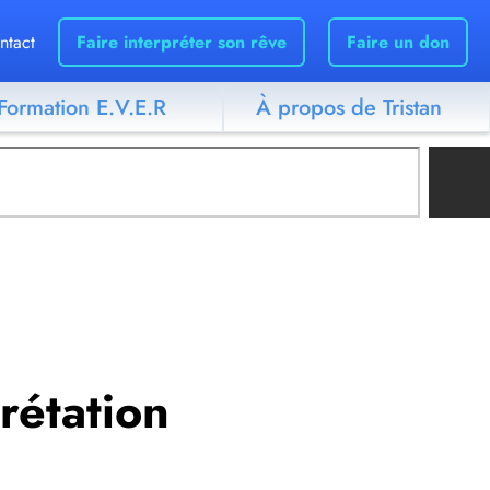
ntact
Faire interpréter son rêve
Faire un don
Formation E.V.E.R
À propos de Tristan
prétation