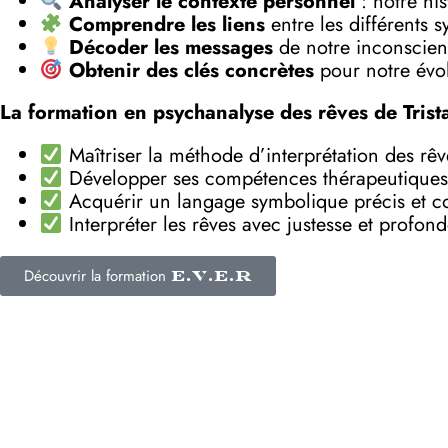
Analyser le contexte personnel
: notre his
Comprendre les liens
entre les différents 
Décoder les messages
de notre inconscient
Obtenir des clés concrètes
pour notre évol
La formation en psychanalyse des rêves de Trist
Maîtriser la méthode d’interprétation des rê
Développer ses compétences thérapeutiques
Acquérir un langage symbolique précis et c
Interpréter les rêves avec justesse et profon
Découvrir la formation
E.V.E.R