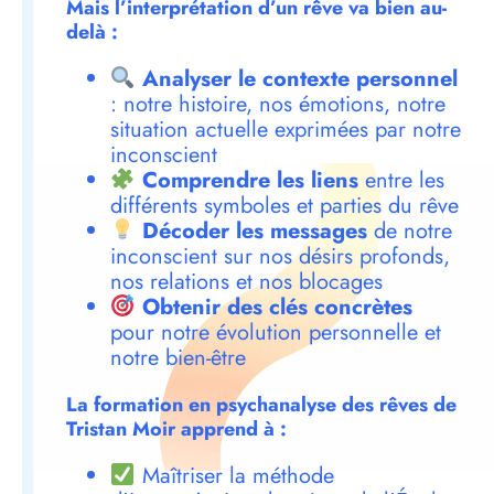
Mais l’interprétation d’un rêve va bien au-
delà :
Analyser le contexte personnel
: notre histoire, nos émotions, notre
situation actuelle exprimées par notre
inconscient
Comprendre les liens
entre les
différents symboles et parties du rêve
Décoder les messages
de notre
inconscient sur nos désirs profonds,
nos relations et nos blocages
Obtenir des clés concrètes
pour notre évolution personnelle et
notre bien-être
La formation en psychanalyse des rêves de
Tristan Moir apprend à :
Maîtriser la méthode