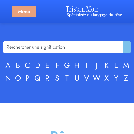
Tristan Moir
Menu
Spécialiste du langage du rêve
A
B
C
D
E
F
G
H
I
J
K
L
M
N
O
P
Q
R
S
T
U
V
W
X
Y
Z