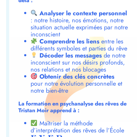
delà :
Analyser le contexte personnel
: notre histoire, nos émotions, notre
situation actuelle exprimées par notre
inconscient
Comprendre les liens
entre les
différents symboles et parties du rêve
Décoder les messages
de notre
inconscient sur nos désirs profonds,
nos relations et nos blocages
Obtenir des clés concrètes
pour notre évolution personnelle et
notre bien-être
La formation en psychanalyse des rêves de
Tristan Moir apprend à :
Maîtriser la méthode
d’interprétation des rêves de l’École