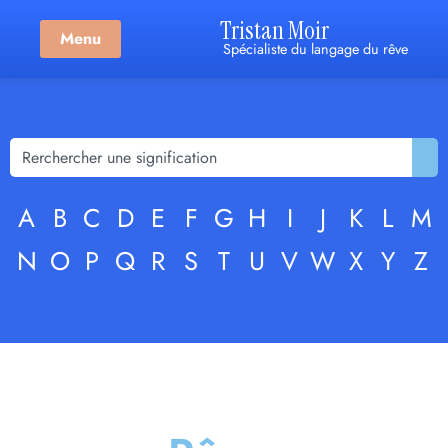
Tristan Moir
Menu
Spécialiste du langage du rêve
A
B
C
D
E
F
G
H
I
J
K
L
M
N
O
P
Q
R
S
T
U
V
W
X
Y
Z