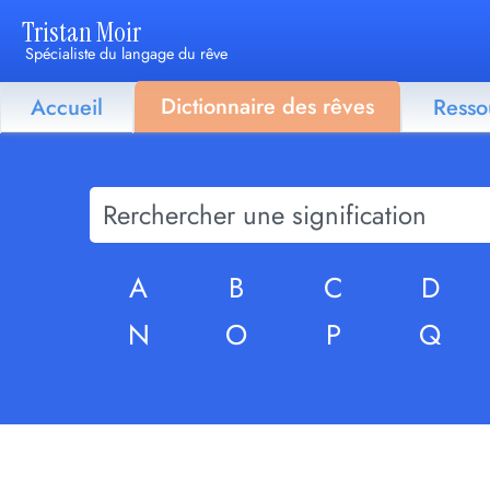
Tristan Moir
Spécialiste du langage du rêve
Dictionnaire des rêves
Accueil
Resso
A
B
C
D
N
O
P
Q