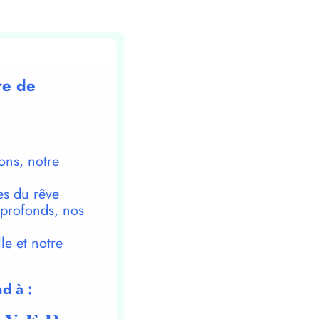
re de
ons, notre
es du rêve
 profonds, nos
le et notre
d à :