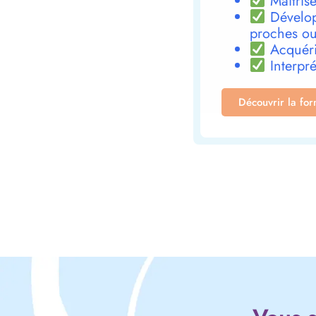
Maîtrise
Dévelop
proches ou
Acquéri
Interpré
Découvrir la fo