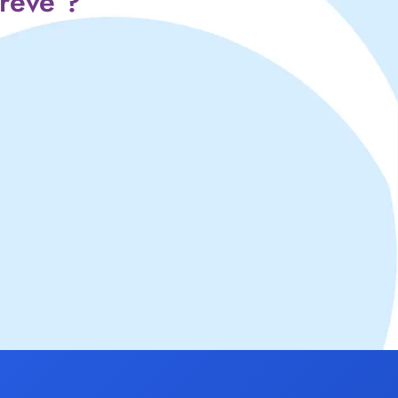
 rêve ?