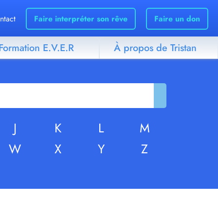
ntact
Faire interpréter son rêve
Faire un don
Formation E.V.E.R
À propos de Tristan
J
K
L
M
W
X
Y
Z