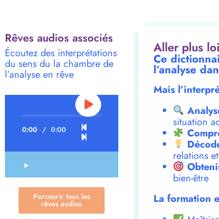
Rêves audios associés
Aller plus l
Écoutez des interprétations
Ce dictionna
du sens du la chambre de
l’analyse dan
l’analyse en rêve
Mais l’interpr
Analys
situation a
0:00
/
0:00
Compre
Décode
relations e
Obteni
bien-être
Parcourir tous les
La formation e
rêves audios