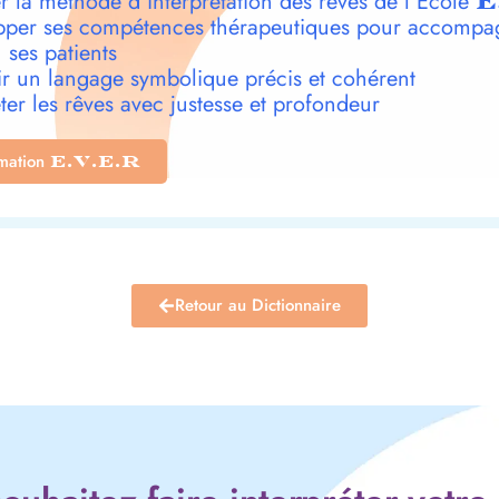
r la méthode d’interprétation des rêves de l’École
E
per ses compétences thérapeutiques pour accompa
 ses patients
r un langage symbolique précis et cohérent
ter les rêves avec justesse et profondeur
rmation
E.V.E.R
Retour au Dictionnaire