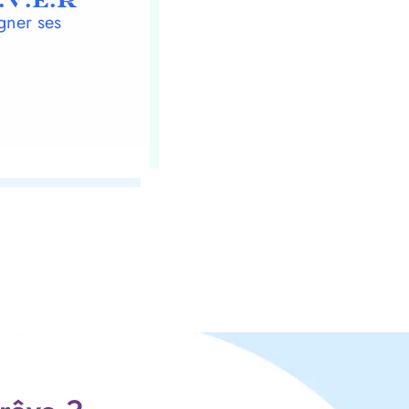
.V.E.R
gner ses