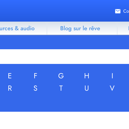
Co
urces & audio
Blog sur le rêve
E
F
G
H
I
R
S
T
U
V