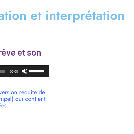
cation et interprétation
rêve et son
Utilisez
00:00
les
flèches
haut/bas
version réduite de
pour
pel) qui contient
augmenter
ées.
ou
diminuer
le
volume.