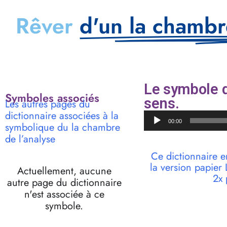
Rêver
d'un la chambr
Le symbole d
Symboles associés
sens.
Les autres pages du
dictionnaire associées à la
Lecteur
00:00
symbolique du la chambre
audio
de l’analyse
Ce dictionnaire e
la version papie
Actuellement, aucune
2x 
autre page du dictionnaire
n'est associée à ce
symbole.