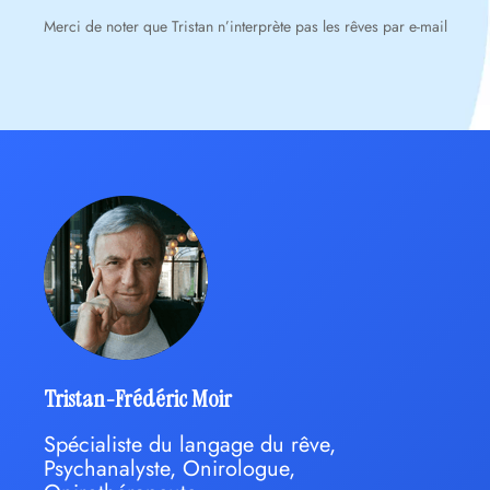
Merci de noter que Tristan n’interprète pas les rêves par e-mail
Tristan-Frédéric Moir
Spécialiste du langage du rêve,
Psychanalyste, Onirologue,