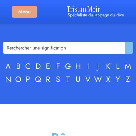
Tristan Moir
Menu
Spécialiste du langage du rêve
A
B
C
D
E
F
G
H
I
J
K
L
M
N
O
P
Q
R
S
T
U
V
W
X
Y
Z