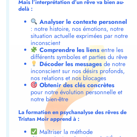
Mais l’interprétation d’un rêve va bien au-
delà :
Analyser le contexte personnel
: notre histoire, nos émotions, notre
situation actuelle exprimées par notre
inconscient
Comprendre les liens
entre les
différents symboles et parties du rêve
Décoder les messages
de notre
inconscient sur nos désirs profonds,
nos relations et nos blocages
Obtenir des clés concrètes
pour notre évolution personnelle et
notre bien-être
La formation en psychanalyse des rêves de
Tristan Moir apprend à :
Maîtriser la méthode