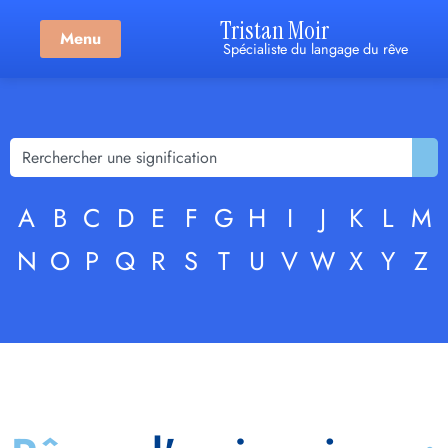
Tristan Moir
Menu
Spécialiste du langage du rêve
A
B
C
D
E
F
G
H
I
J
K
L
M
N
O
P
Q
R
S
T
U
V
W
X
Y
Z