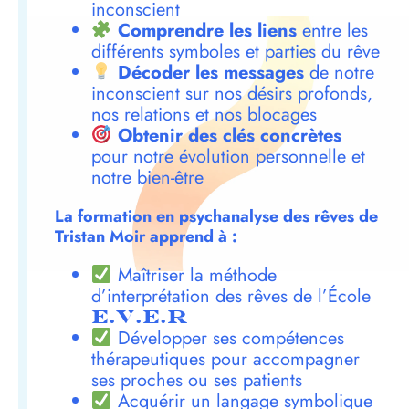
inconscient
Comprendre les liens
entre les
différents symboles et parties du rêve
Décoder les messages
de notre
inconscient sur nos désirs profonds,
nos relations et nos blocages
Obtenir des clés concrètes
pour notre évolution personnelle et
notre bien-être
La formation en psychanalyse des rêves de
Tristan Moir apprend à :
Maîtriser la méthode
d’interprétation des rêves de l’École
E.V.E.R
Développer ses compétences
thérapeutiques pour accompagner
ses proches ou ses patients
Acquérir un langage symbolique