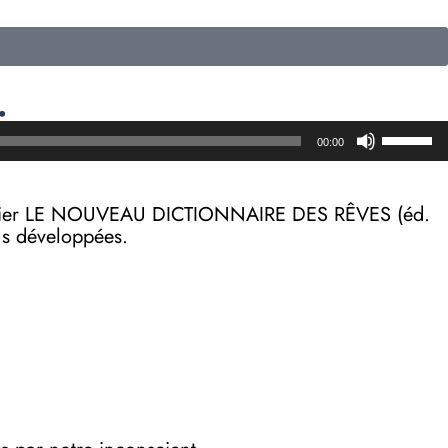
.
Utilisez
00:00
les
flèches
haut/b
on papier LE NOUVEAU DICTIONNAIRE DES RÊVES (éd.
pour
lus développées.
augmen
ou
diminue
le
volume