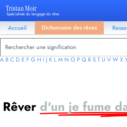
Tristan Moir
Spécialiste du langage du rêve
Dictionnaire des rêves
Accueil
Resso
A
B
C
D
E
F
G
H
I
J
K
L
M
N
O
P
Q
R
S
T
U
V
W
X
Rêver
d'un je fume da