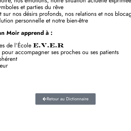
toire, nos émotions, notre situation actuelle exprimé
symboles et parties du rêve
 sur nos désirs profonds, nos relations et nos bloca
ution personnelle et notre bien-être
an Moir apprend à :
ves de l’École
E.V.E.R
 pour accompagner ses proches ou ses patients
ohérent
deur
Retour au Dictionnaire