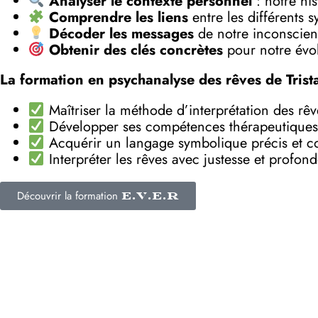
Analyser le contexte personnel
: notre his
Comprendre les liens
entre les différents 
Décoder les messages
de notre inconscient
Obtenir des clés concrètes
pour notre évol
La formation en psychanalyse des rêves de Trist
Maîtriser la méthode d’interprétation des rê
Développer ses compétences thérapeutiques
Acquérir un langage symbolique précis et c
Interpréter les rêves avec justesse et profon
Découvrir la formation
E.V.E.R