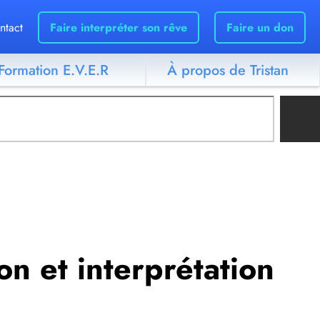
ntact
Faire interpréter son rêve
Faire un don
Formation E.V.E.R
À propos de Tristan
ion et interprétation