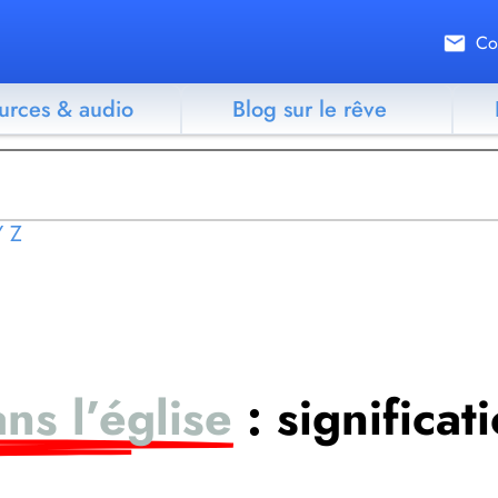
Co
urces & audio
Blog sur le rêve
Y
Z
ns l’église
: significat