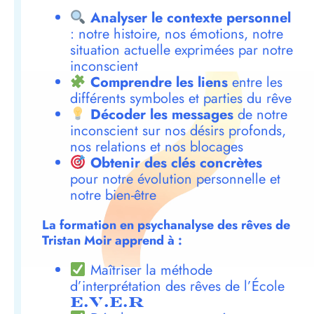
Analyser le contexte personnel
: notre histoire, nos émotions, notre
situation actuelle exprimées par notre
inconscient
Comprendre les liens
entre les
différents symboles et parties du rêve
Décoder les messages
de notre
inconscient sur nos désirs profonds,
nos relations et nos blocages
Obtenir des clés concrètes
pour notre évolution personnelle et
notre bien-être
La formation en psychanalyse des rêves de
Tristan Moir apprend à :
Maîtriser la méthode
d’interprétation des rêves de l’École
E.V.E.R