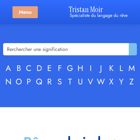
Tristan Moir
Menu
Spécialiste du langage du rêve
A
B
C
D
E
F
G
H
I
J
K
L
M
N
O
P
Q
R
S
T
U
V
W
X
Y
Z