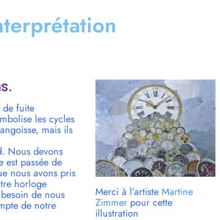
interprétation
s.
 de fuite
mbolise les cycles
angoisse, mais ils
rd. Nous devons
e est passée de
ue nous avons pris
otre horloge
Merci à l’artiste
Martine
 besoin de nous
Zimmer
pour cette
ompte de notre
illustration