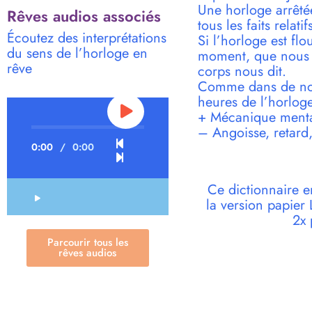
Une horloge arrêté
Rêves audios associés
tous les faits relati
Écoutez des interprétations
Si l’horloge est fl
du sens de l’horloge en
moment, que nous s
rêve
corps nous dit.
Comme dans de nomb
heures de l’horloge
+ Mécanique mental
– Angoisse, retard,
0:00
/
0:00
Ce dictionnaire e
la version papie
2x 
Parcourir tous les
rêves audios