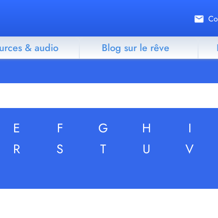
Co
urces & audio
Blog sur le rêve
E
F
G
H
I
R
S
T
U
V