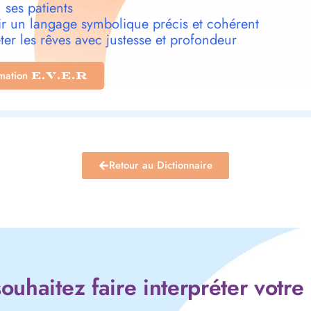
 ses patients
r un langage symbolique précis et cohérent
ter les rêves avec justesse et profondeur
rmation
E.V.E.R
Retour au Dictionnaire
ouhaitez faire interpréter votre