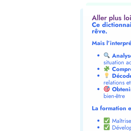
Aller plus l
Ce dictionna
rêve.
Mais l’interpr
Analys
situation a
Compre
Décode
relations e
Obteni
bien-être
La formation e
Maîtrise
Dévelop