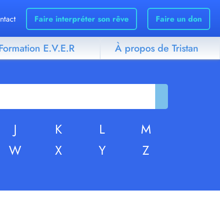
ntact
Faire interpréter son rêve
Faire un don
Formation E.V.E.R
À propos de Tristan
J
K
L
M
W
X
Y
Z