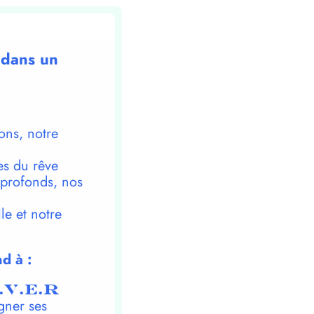
 dans un
ons, notre
es du rêve
 profonds, nos
le et notre
d à :
.V.E.R
gner ses