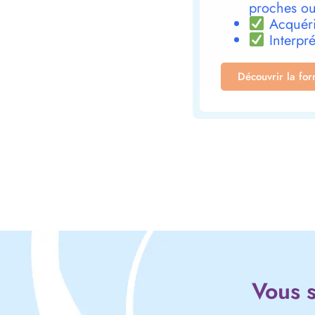
proches ou
Acquéri
Interpré
Découvrir la fo
Vous s