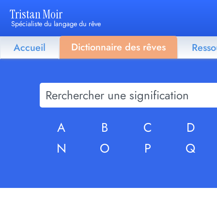
Tristan Moir
Spécialiste du langage du rêve
Dictionnaire des rêves
Accueil
Resso
A
B
C
D
N
O
P
Q