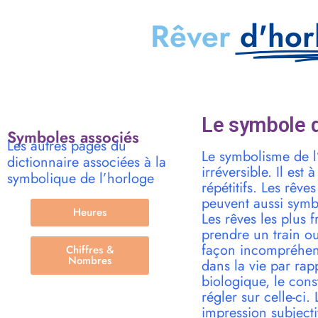
Rêver
d'hor
Le symbole d
Symboles associés
Les autres pages du
Le symbolisme de l’
dictionnaire associées à la
irréversible. Il es
symbolique de l’horloge
répétitifs. Les rêv
peuvent aussi sym
Heures
Les rêves les plus 
prendre un train o
façon incompréhens
Chiffres &
Nombres
dans la vie par rap
biologique, le con
régler sur celle-ci
impression subject