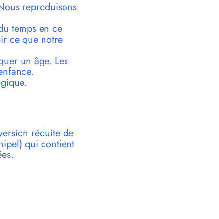
 Nous reproduisons
n du temps en ce
ir ce que notre
quer un âge. Les
enfance.
ogique.
version réduite de
pel) qui contient
ées.