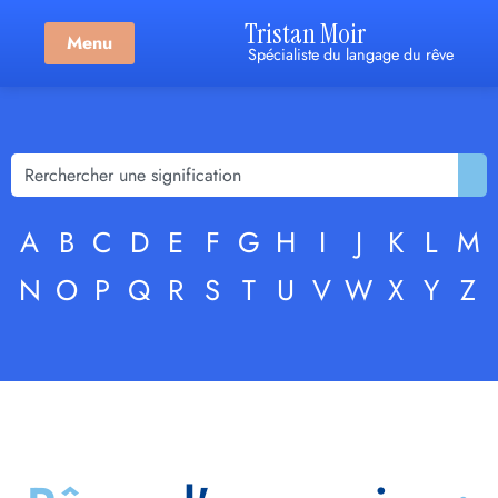
Tristan Moir
Menu
Spécialiste du langage du rêve
A
B
C
D
E
F
G
H
I
J
K
L
M
N
O
P
Q
R
S
T
U
V
W
X
Y
Z