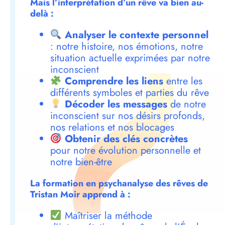
Mais l’interprétation d’un rêve va bien au-
delà :
Analyser le contexte personnel
: notre histoire, nos émotions, notre
situation actuelle exprimées par notre
inconscient
Comprendre les liens
entre les
différents symboles et parties du rêve
Décoder les messages
de notre
inconscient sur nos désirs profonds,
nos relations et nos blocages
Obtenir des clés concrètes
pour notre évolution personnelle et
notre bien-être
La formation en psychanalyse des rêves de
Tristan Moir apprend à :
Maîtriser la méthode