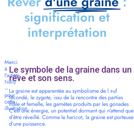
Rêver
d'une graine
:
signification et
interprétation
Merci
Le symbole de la graine dans un
à
l’artiste
rêve et son sens.
Nelly
–
La graine est apparentée au symbolisme de l »uf
pour
fécondé, le zygote, issu de la rencontre des parties
cette
mâle et femelle, les gamètes produits par les gonades.
illustration
C’est une énergie, un potentiel dormant qui n’attend que
d’être réveillé. Comme le haricot, la graine est porteuse
d’une puissance.