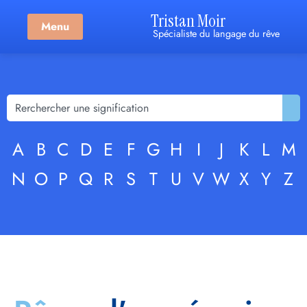
Tristan Moir
Menu
Spécialiste du langage du rêve
A
B
C
D
E
F
G
H
I
J
K
L
M
N
O
P
Q
R
S
T
U
V
W
X
Y
Z