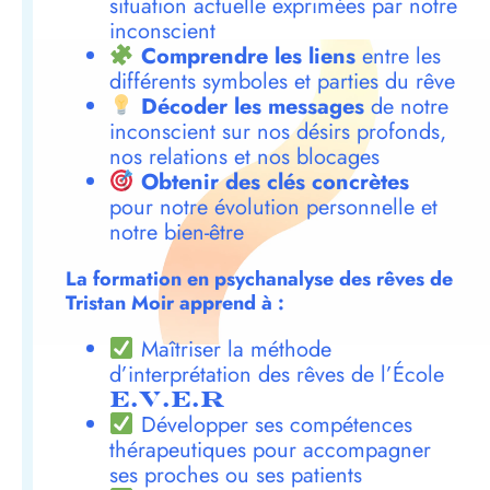
situation actuelle exprimées par notre
inconscient
Comprendre les liens
entre les
différents symboles et parties du rêve
Décoder les messages
de notre
inconscient sur nos désirs profonds,
nos relations et nos blocages
Obtenir des clés concrètes
pour notre évolution personnelle et
notre bien-être
La formation en psychanalyse des rêves de
Tristan Moir apprend à :
Maîtriser la méthode
d’interprétation des rêves de l’École
E.V.E.R
Développer ses compétences
thérapeutiques pour accompagner
ses proches ou ses patients