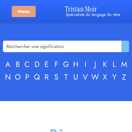
Tristan Moir
Menu
Spécialiste du langage du rêve
A
B
C
D
E
F
G
H
I
J
K
L
M
N
O
P
Q
R
S
T
U
V
W
X
Y
Z