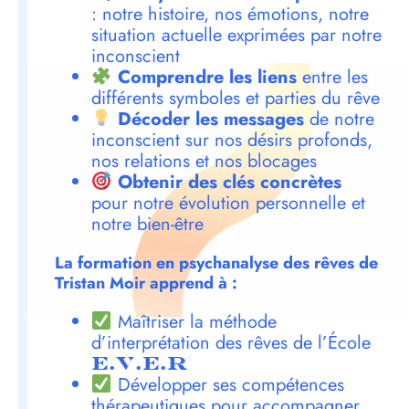
: notre histoire, nos émotions, notre
situation actuelle exprimées par notre
inconscient
Comprendre les liens
entre les
différents symboles et parties du rêve
Décoder les messages
de notre
inconscient sur nos désirs profonds,
nos relations et nos blocages
Obtenir des clés concrètes
pour notre évolution personnelle et
notre bien-être
La formation en psychanalyse des rêves de
Tristan Moir apprend à :
Maîtriser la méthode
d’interprétation des rêves de l’École
E.V.E.R
Développer ses compétences
thérapeutiques pour accompagner