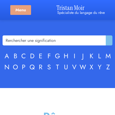
Tristan Moir
Menu
Spécialiste du langage du rêve
A
B
C
D
E
F
G
H
I
J
K
L
M
N
O
P
Q
R
S
T
U
V
W
X
Y
Z