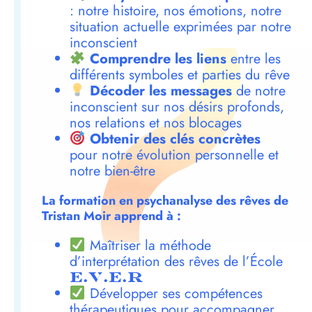
: notre histoire, nos émotions, notre
situation actuelle exprimées par notre
inconscient
Comprendre les liens
entre les
différents symboles et parties du rêve
Décoder les messages
de notre
inconscient sur nos désirs profonds,
nos relations et nos blocages
Obtenir des clés concrètes
pour notre évolution personnelle et
notre bien-être
La formation en psychanalyse des rêves de
Tristan Moir apprend à :
Maîtriser la méthode
d’interprétation des rêves de l’École
E.V.E.R
Développer ses compétences
thérapeutiques pour accompagner