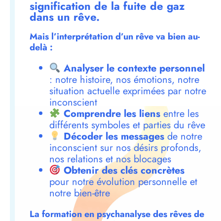
signification de la fuite de gaz
dans un rêve.
Mais l’interprétation d’un rêve va bien au-
delà :
Analyser le contexte personnel
: notre histoire, nos émotions, notre
situation actuelle exprimées par notre
inconscient
Comprendre les liens
entre les
différents symboles et parties du rêve
Décoder les messages
de notre
inconscient sur nos désirs profonds,
nos relations et nos blocages
Obtenir des clés concrètes
pour notre évolution personnelle et
notre bien-être
La formation en psychanalyse des rêves de