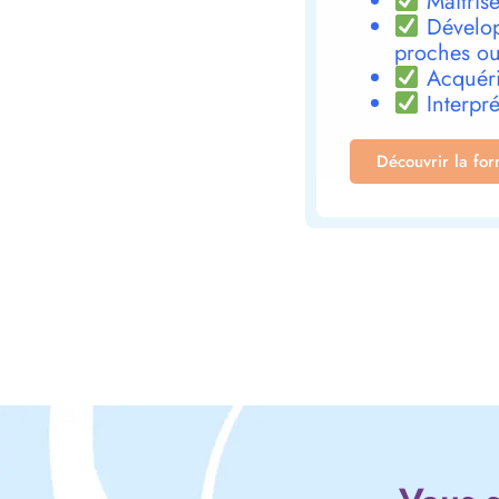
Maîtrise
Dévelop
proches ou
Acquéri
Interpré
Découvrir la fo