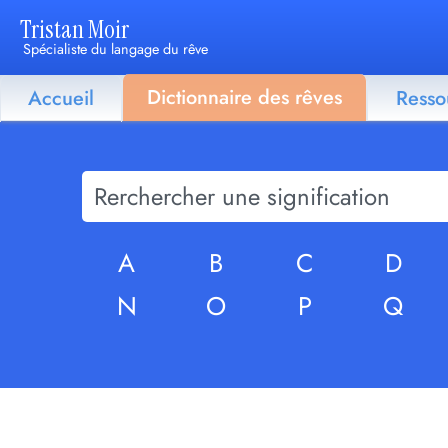
Tristan Moir
Spécialiste du langage du rêve
Dictionnaire des rêves
Accueil
Resso
A
B
C
D
N
O
P
Q