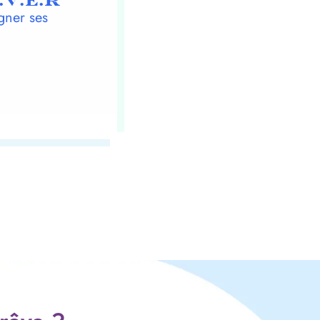
.V.E.R
gner ses