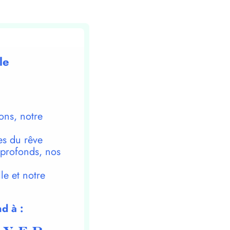
le
ons, notre
es du rêve
 profonds, nos
le et notre
d à :