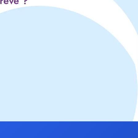
 rêve ?