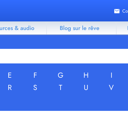
Co
urces & audio
Blog sur le rêve
E
F
G
H
I
R
S
T
U
V