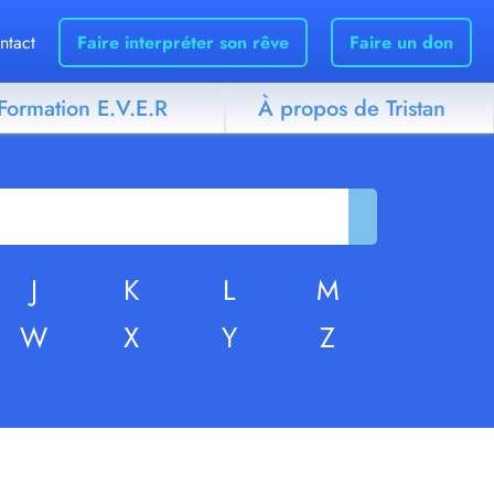
ntact
Faire interpréter son rêve
Faire un don
Formation E.V.E.R
À propos de Tristan
J
K
L
M
W
X
Y
Z