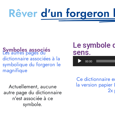
Rêver
d'un forgeron 
Le symbole d
Symboles associés
sens.
Les autres pages du
dictionnaire associées à la
Lecteur
00:00
symbolique du forgeron le
audio
magnifique
Ce dictionnaire e
la version papie
Actuellement, aucune
2x 
autre page du dictionnaire
n'est associée à ce
symbole.