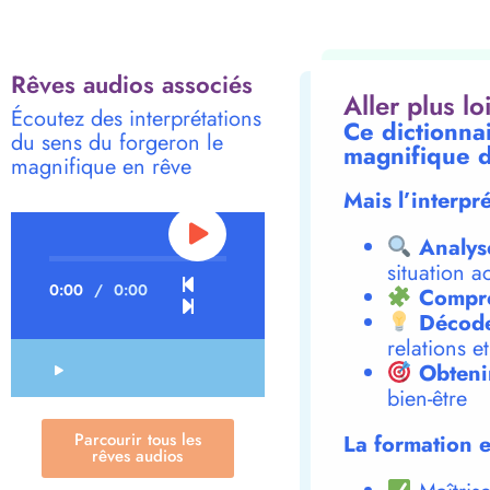
Rêves audios associés
Aller plus l
Écoutez des interprétations
Ce dictionna
du sens du forgeron le
magnifique d
magnifique en rêve
Mais l’interpr
Analys
situation a
0:00
/
0:00
Compre
Décode
relations e
Obteni
bien-être
Parcourir tous les
La formation e
rêves audios