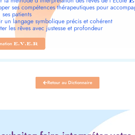
r la méthode d’interprétation des rêves de l’École
E
per ses compétences thérapeutiques pour accompa
 ses patients
r un langage symbolique précis et cohérent
ter les rêves avec justesse et profondeur
rmation
E.V.E.R
Retour au Dictionnaire