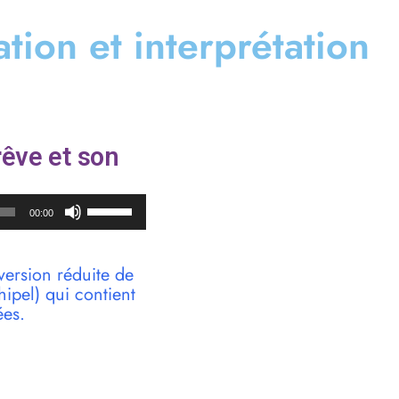
cation et interprétation
rêve et son
Utilisez
00:00
les
flèches
haut/bas
version réduite de
pour
pel) qui contient
augmenter
ées.
ou
diminuer
le
volume.