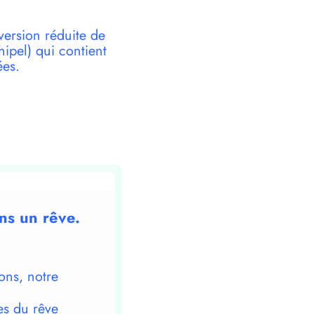
version réduite de
pel) qui contient
ées.
ns un rêve.
ons, notre
es du rêve