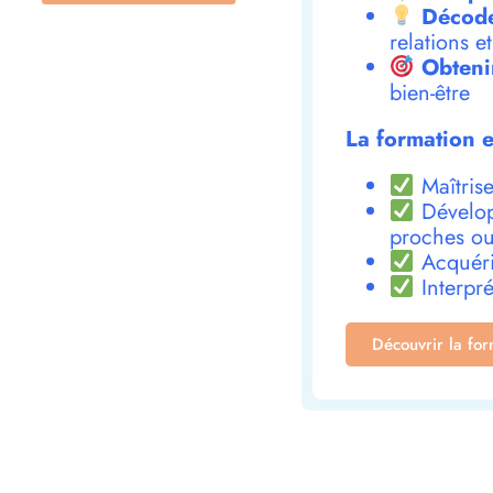
Décode
relations e
Obteni
bien-être
La formation e
Maîtrise
Dévelop
proches ou
Acquéri
Interpré
Découvrir la fo