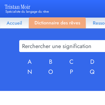
Tristan Moir
Spécialiste du langage du rêve
Dictionnaire des rêves
Accueil
Resso
A
B
C
D
N
O
P
Q