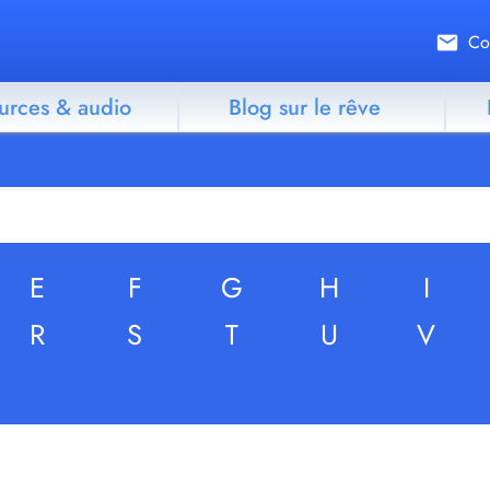
Co
urces & audio
Blog sur le rêve
E
F
G
H
I
R
S
T
U
V