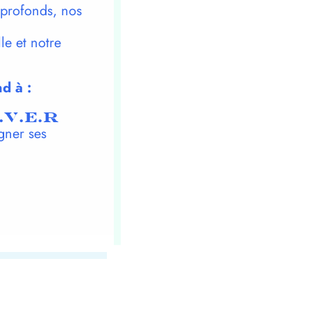
 profonds, nos
le et notre
d à :
.V.E.R
gner ses