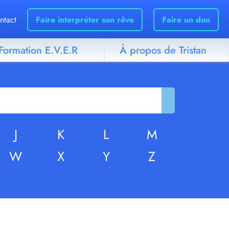
ntact
Faire interpréter son rêve
Faire un don
Formation E.V.E.R
À propos de Tristan
J
K
L
M
W
X
Y
Z