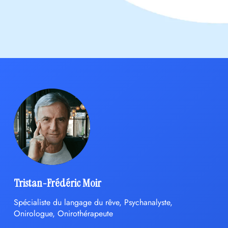
Tristan-Frédéric Moir
Spécialiste du langage du rêve, Psychanalyste,
Onirologue, Onirothérapeute