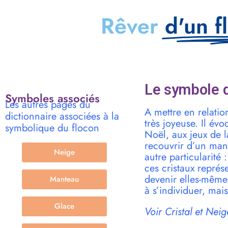
Rêver
d'un f
Le symbole d
Symboles associés
Les autres pages du
A mettre en relatio
dictionnaire associées à la
très joyeuse. Il év
symbolique du flocon
Noël, aux jeux de l
recouvrir d’un mant
Neige
autre particularité
ces cristaux représe
devenir elles-mêmes
Manteau
à s’individuer, mai
Glace
Voir Cristal et Neig