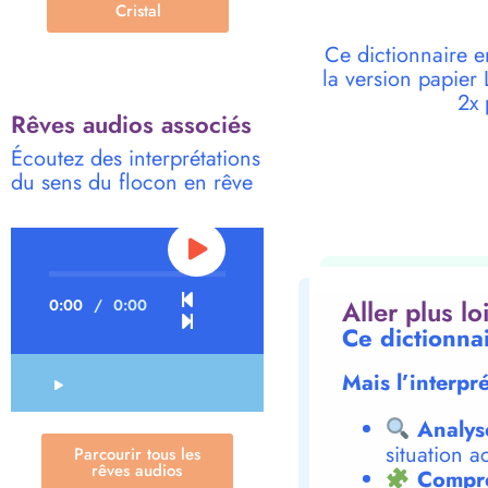
Cristal
Ce dictionnaire e
la version papie
2x 
Rêves audios associés
Écoutez des interprétations
du sens du flocon en rêve
Aller plus l
0:00
/
0:00
Ce dictionna
Mais l’interpr
Analys
situation a
Parcourir tous les
rêves audios
Compre