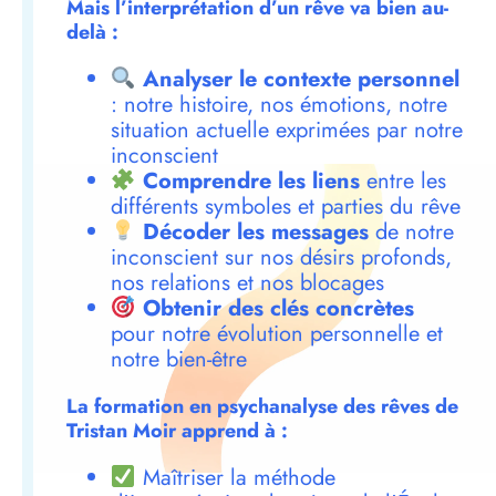
Mais l’interprétation d’un rêve va bien au-
delà :
Analyser le contexte personnel
: notre histoire, nos émotions, notre
situation actuelle exprimées par notre
inconscient
Comprendre les liens
entre les
différents symboles et parties du rêve
Décoder les messages
de notre
inconscient sur nos désirs profonds,
nos relations et nos blocages
Obtenir des clés concrètes
pour notre évolution personnelle et
notre bien-être
La formation en psychanalyse des rêves de
Tristan Moir apprend à :
Maîtriser la méthode