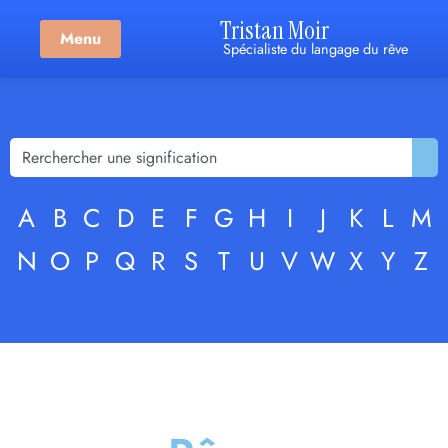
Tristan Moir
Menu
Spécialiste du langage du rêve
A
B
C
D
E
F
G
H
I
J
K
L
M
N
O
P
Q
R
S
T
U
V
W
X
Y
Z