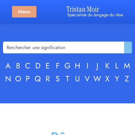
Tristan Moir
Menu
Spécialiste du langage du rêve
A
B
C
D
E
F
G
H
I
J
K
L
M
N
O
P
Q
R
S
T
U
V
W
X
Y
Z