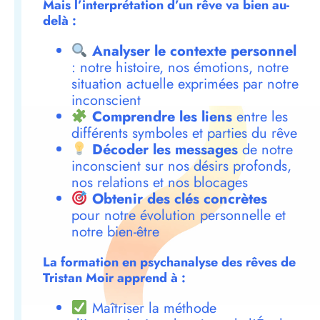
Mais l’interprétation d’un rêve va bien au-
delà :
Analyser le contexte personnel
: notre histoire, nos émotions, notre
situation actuelle exprimées par notre
inconscient
Comprendre les liens
entre les
différents symboles et parties du rêve
Décoder les messages
de notre
inconscient sur nos désirs profonds,
nos relations et nos blocages
Obtenir des clés concrètes
pour notre évolution personnelle et
notre bien-être
La formation en psychanalyse des rêves de
Tristan Moir apprend à :
Maîtriser la méthode