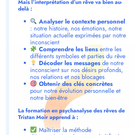
Mais l’interprétation d’un rêve va bien au-
delà :
Analyser le contexte personnel
: notre histoire, nos émotions, notre
situation actuelle exprimées par notre
inconscient
Comprendre les liens
entre les
différents symboles et parties du rêve
Décoder les messages
de notre
inconscient sur nos désirs profonds,
nos relations et nos blocages
Obtenir des clés concrètes
pour notre évolution personnelle et
notre bien-être
La formation en psychanalyse des rêves de
Tristan Moir apprend à :
Maîtriser la méthode