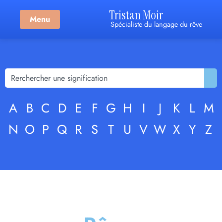
Tristan Moir
Menu
Spécialiste du langage du rêve
A
B
C
D
E
F
G
H
I
J
K
L
M
N
O
P
Q
R
S
T
U
V
W
X
Y
Z