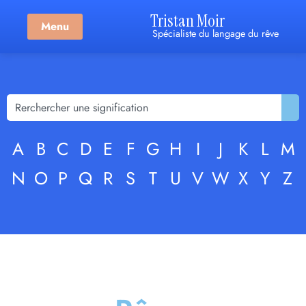
Tristan Moir
Menu
Spécialiste du langage du rêve
A
B
C
D
E
F
G
H
I
J
K
L
M
N
O
P
Q
R
S
T
U
V
W
X
Y
Z