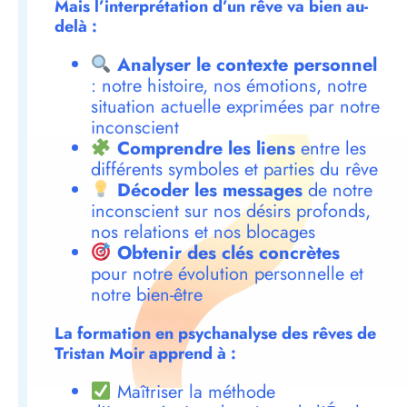
Mais l’interprétation d’un rêve va bien au-
delà :
Analyser le contexte personnel
: notre histoire, nos émotions, notre
situation actuelle exprimées par notre
inconscient
Comprendre les liens
entre les
différents symboles et parties du rêve
Décoder les messages
de notre
inconscient sur nos désirs profonds,
nos relations et nos blocages
Obtenir des clés concrètes
pour notre évolution personnelle et
notre bien-être
La formation en psychanalyse des rêves de
Tristan Moir apprend à :
Maîtriser la méthode