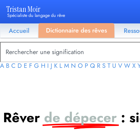
Tristan Moir
Spécialiste du langage du rêve
Dictionnaire des rêves
Accueil
Resso
A
B
C
D
E
F
G
H
I
J
K
L
M
N
O
P
Q
R
S
T
U
V
W
X
Rêver
de dépecer
: s