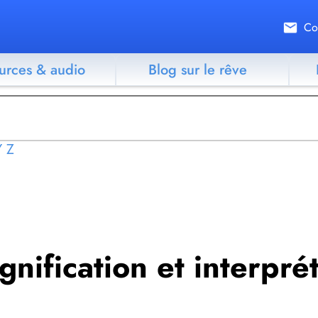
Co
urces & audio
Blog sur le rêve
Y
Z
ignification et interpré