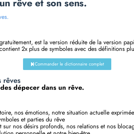
n rêve et son sens.
ves.
e gratuitement, est la version réduite de la versi
 contient 2x plus de symboles avec des définitions p
Commander le dictionnaire complet
s rêves
n des dépecer dans un rêve.
toire, nos émotions, notre situation actuelle exprimé
symboles et parties du rêve
 sur nos désirs profonds, nos relations et nos bloca
ution personnelle et notre bien-être