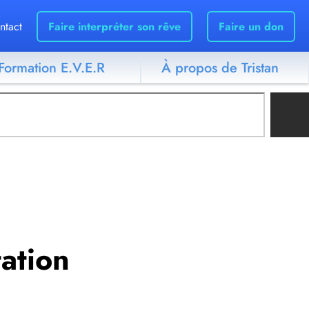
ntact
Faire interpréter son rêve
Faire un don
Formation E.V.E.R
À propos de Tristan
tation